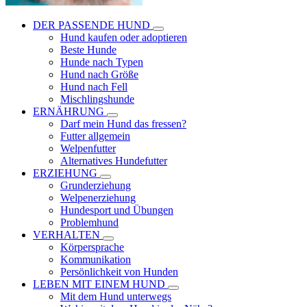
DER PASSENDE HUND
Hund kaufen oder adoptieren
Beste Hunde
Hunde nach Typen
Hund nach Größe
Hund nach Fell
Mischlingshunde
ERNÄHRUNG
Darf mein Hund das fressen?
Futter allgemein
Welpenfutter
Alternatives Hundefutter
ERZIEHUNG
Grunderziehung
Welpenerziehung
Hundesport und Übungen
Problemhund
VERHALTEN
Körpersprache
Kommunikation
Persönlichkeit von Hunden
LEBEN MIT EINEM HUND
Mit dem Hund unterwegs