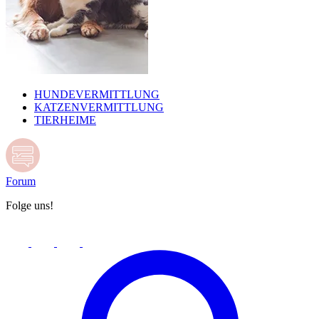
HUNDEVERMITTLUNG
KATZENVERMITTLUNG
TIERHEIME
Forum
Folge uns!