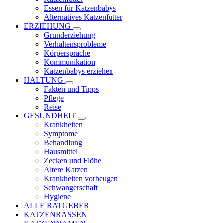
Essen für Katzenbabys
Alternatives Katzenfutter
ERZIEHUNG
Grunderziehung
Verhaltensprobleme
Körpersprache
Kommunikation
Katzenbabys erziehen
HALTUNG
Fakten und Tipps
Pflege
Reise
GESUNDHEIT
Krankheiten
Symptome
Behandlung
Hausmittel
Zecken und Flöhe
Ältere Katzen
Krankheiten vorbeugen
Schwangerschaft
Hygiene
ALLE RATGEBER
KATZENRASSEN