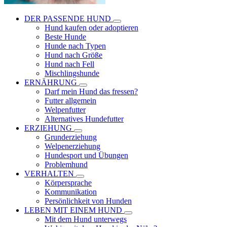
DER PASSENDE HUND
Hund kaufen oder adoptieren
Beste Hunde
Hunde nach Typen
Hund nach Größe
Hund nach Fell
Mischlingshunde
ERNÄHRUNG
Darf mein Hund das fressen?
Futter allgemein
Welpenfutter
Alternatives Hundefutter
ERZIEHUNG
Grunderziehung
Welpenerziehung
Hundesport und Übungen
Problemhund
VERHALTEN
Körpersprache
Kommunikation
Persönlichkeit von Hunden
LEBEN MIT EINEM HUND
Mit dem Hund unterwegs