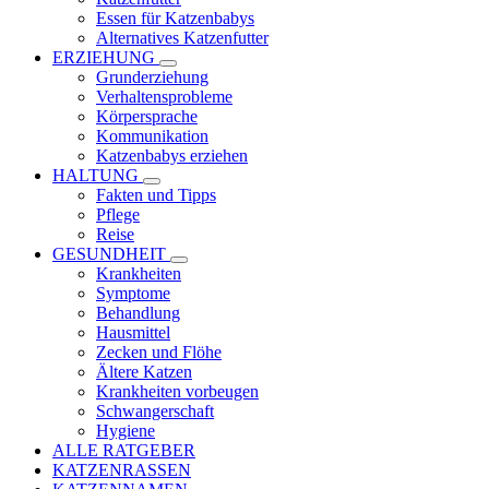
Essen für Katzenbabys
Alternatives Katzenfutter
ERZIEHUNG
Grunderziehung
Verhaltensprobleme
Körpersprache
Kommunikation
Katzenbabys erziehen
HALTUNG
Fakten und Tipps
Pflege
Reise
GESUNDHEIT
Krankheiten
Symptome
Behandlung
Hausmittel
Zecken und Flöhe
Ältere Katzen
Krankheiten vorbeugen
Schwangerschaft
Hygiene
ALLE RATGEBER
KATZENRASSEN