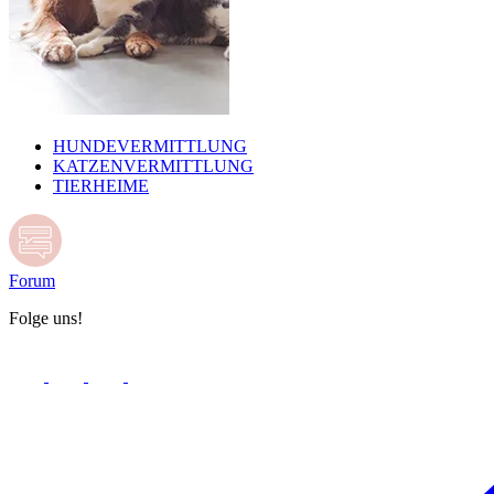
HUNDEVERMITTLUNG
KATZENVERMITTLUNG
TIERHEIME
Forum
Folge uns!