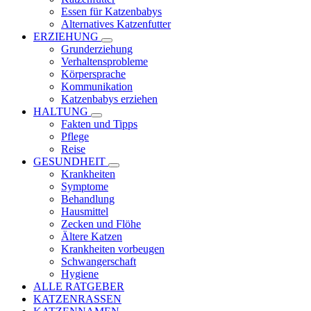
Essen für Katzenbabys
Alternatives Katzenfutter
ERZIEHUNG
Grunderziehung
Verhaltensprobleme
Körpersprache
Kommunikation
Katzenbabys erziehen
HALTUNG
Fakten und Tipps
Pflege
Reise
GESUNDHEIT
Krankheiten
Symptome
Behandlung
Hausmittel
Zecken und Flöhe
Ältere Katzen
Krankheiten vorbeugen
Schwangerschaft
Hygiene
ALLE RATGEBER
KATZENRASSEN