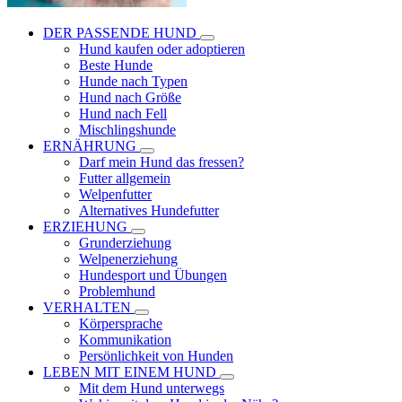
DER PASSENDE HUND
Hund kaufen oder adoptieren
Beste Hunde
Hunde nach Typen
Hund nach Größe
Hund nach Fell
Mischlingshunde
ERNÄHRUNG
Darf mein Hund das fressen?
Futter allgemein
Welpenfutter
Alternatives Hundefutter
ERZIEHUNG
Grunderziehung
Welpenerziehung
Hundesport und Übungen
Problemhund
VERHALTEN
Körpersprache
Kommunikation
Persönlichkeit von Hunden
LEBEN MIT EINEM HUND
Mit dem Hund unterwegs