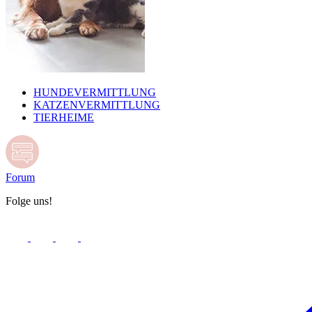
HUNDEVERMITTLUNG
KATZENVERMITTLUNG
TIERHEIME
Forum
Folge uns!