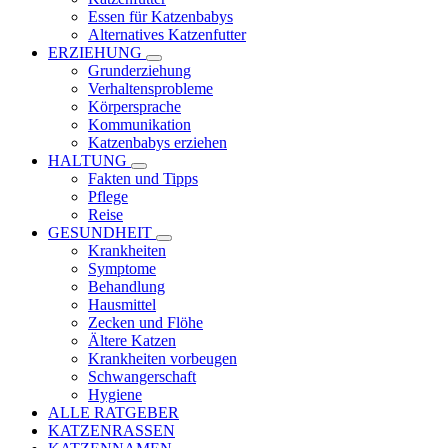
Essen für Katzenbabys
Alternatives Katzenfutter
ERZIEHUNG
Grunderziehung
Verhaltensprobleme
Körpersprache
Kommunikation
Katzenbabys erziehen
HALTUNG
Fakten und Tipps
Pflege
Reise
GESUNDHEIT
Krankheiten
Symptome
Behandlung
Hausmittel
Zecken und Flöhe
Ältere Katzen
Krankheiten vorbeugen
Schwangerschaft
Hygiene
ALLE RATGEBER
KATZENRASSEN