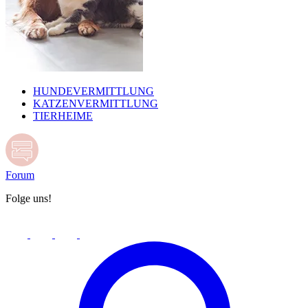
HUNDEVERMITTLUNG
KATZENVERMITTLUNG
TIERHEIME
Forum
Folge uns!