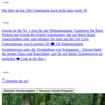
Die Idee ist gut. Die Umsetzung noch nicht ganz rund. 🐶
Zigzag ist die Nr. 1 App für das Welpentraining: Trainieren Sie Ihren
Welpen mit Schritt-für-Schritt-Anleitungen, die auf Ihren Hund
zugeschnitten sind, und erhalten Sie rund um die Uhr Live-
Unterstützung von Experten! 🐶 🎓 Ob Stubenreinheit,
Sozialisierung oder die Vermeidung von Schnappen – Zigzag bietet
die besten Tipps und Ratschläge, um Sie auf Ihrem Trainingsweg zu
begleiten ❤️ Link in der Bio !
👇 Stimmst du zu?
Beliebte Hunderatgeber
Neueste Hunde-Ratgeber