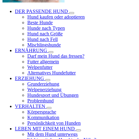
DER PASSENDE HUND
Hund kaufen oder adoptieren
Beste Hunde
Hunde nach Typen
Hund nach Größe
Hund nach Fell
Mischlingshunde
ERNÄHRUNG
Darf mein Hund das fressen?
Futter allgemein
Welpenfutter
Alternatives Hundefutter
ERZIEHUNG
Grunderziehung
Welpenerziehung
Hundesport und Übungen
Problemhund
VERHALTEN
Körpersprache
Kommunikation
Persönlichkeit von Hunden
LEBEN MIT EINEM HUND
Mit dem Hund unterwegs