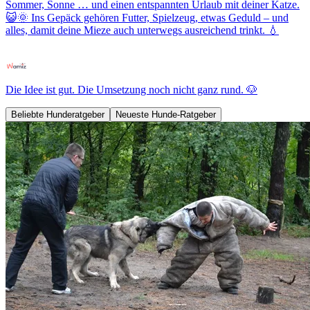
Sommer, Sonne … und einen entspannten Urlaub mit deiner Katze.
😺🌞 Ins Gepäck gehören Futter, Spielzeug, etwas Geduld – und
alles, damit deine Mieze auch unterwegs ausreichend trinkt. 💧
Die Idee ist gut. Die Umsetzung noch nicht ganz rund. 🐶
Beliebte Hunderatgeber
Neueste Hunde-Ratgeber