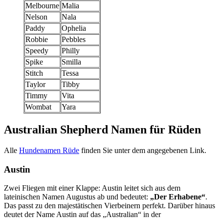
Melbourne
Malia
Nelson
Nala
Paddy
Ophelia
Robbie
Pebbles
Speedy
Philly
Spike
Smilla
Stitch
Tessa
Taylor
Tibby
Timmy
Vita
Wombat
Yara
Australian Shepherd Namen für Rüden
Alle
Hundenamen Rüde
finden Sie unter dem angegebenen Link.
Austin
Zwei Fliegen mit einer Klappe: Austin leitet sich aus dem
lateinischen Namen Augustus ab und bedeutet:
„Der Erhabene“
.
Das passt zu den majestätischen Vierbeinern perfekt. Darüber hinaus
deutet der Name Austin auf das „Australian“ in der