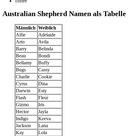
Toffee
Australian Shepherd Namen als Tabelle
Männlich
Weiblich
Alfie
Adelaide
Arto
Avila
Barry
Belinda
Beau
Bondi
Bellamy
Buffy
Bugs
Cassy
Charlie
Cookie
Cyrus
Dina
Darwin
Esty
Flash
Fleur
Gizmo
Iris
Hector
Jayla
Indigo
Keeva
Jackson
Lana
Kay
Lola