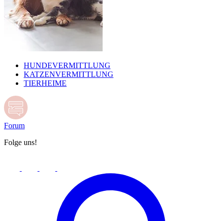
HUNDEVERMITTLUNG
KATZENVERMITTLUNG
TIERHEIME
Forum
Folge uns!