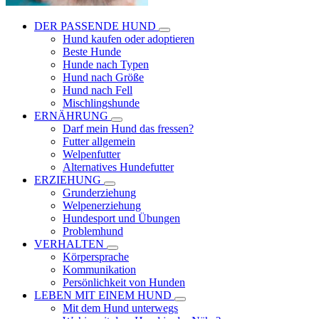
DER PASSENDE HUND
Hund kaufen oder adoptieren
Beste Hunde
Hunde nach Typen
Hund nach Größe
Hund nach Fell
Mischlingshunde
ERNÄHRUNG
Darf mein Hund das fressen?
Futter allgemein
Welpenfutter
Alternatives Hundefutter
ERZIEHUNG
Grunderziehung
Welpenerziehung
Hundesport und Übungen
Problemhund
VERHALTEN
Körpersprache
Kommunikation
Persönlichkeit von Hunden
LEBEN MIT EINEM HUND
Mit dem Hund unterwegs