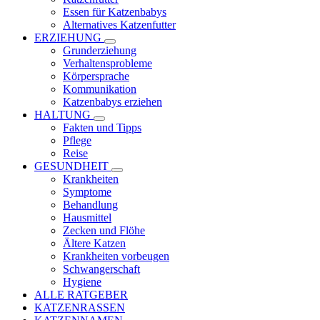
Essen für Katzenbabys
Alternatives Katzenfutter
ERZIEHUNG
Grunderziehung
Verhaltensprobleme
Körpersprache
Kommunikation
Katzenbabys erziehen
HALTUNG
Fakten und Tipps
Pflege
Reise
GESUNDHEIT
Krankheiten
Symptome
Behandlung
Hausmittel
Zecken und Flöhe
Ältere Katzen
Krankheiten vorbeugen
Schwangerschaft
Hygiene
ALLE RATGEBER
KATZENRASSEN