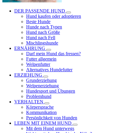
DER PASSENDE HUND
Hund kaufen oder adoptieren
Beste Hunde
Hunde nach Typen
Hund nach Größe
Hund nach Fell
Mischlingshunde
ERNÄHRUNG
Darf mein Hund das fressen?
Futter allgemein
Welpenfutter
Alternatives Hundefutter
ERZIEHUNG
Grunderziehung
Welpenerziehung
Hundesport und Übungen
Problemhund
VERHALTEN
Körpersprache
Kommunikation
Persönlichkeit von Hunden
LEBEN MIT EINEM HUND
Mit dem Hund unterwegs