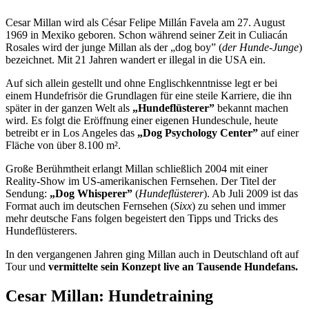
Cesar Millan wird als César Felipe Millán Favela am 27. August
1969 in Mexiko geboren. Schon während seiner Zeit in Culiacán
Rosales wird der junge Millan als der „dog boy” (
der Hunde-Junge
)
bezeichnet. Mit 21 Jahren wandert er illegal in die USA ein.
Auf sich allein gestellt und ohne Englischkenntnisse legt er bei
einem Hundefrisör die Grundlagen für eine steile Karriere, die ihn
später in der ganzen Welt als
„Hundeflüsterer”
bekannt machen
wird. Es folgt die Eröffnung einer eigenen Hundeschule, heute
betreibt er in Los Angeles das
„Dog Psychology Center”
auf einer
Fläche von über 8.100 m².
Große Berühmtheit erlangt Millan schließlich 2004 mit einer
Reality-Show im US-amerikanischen Fernsehen. Der Titel der
Sendung:
„Dog Whisperer”
(
Hundeflüsterer
). Ab Juli 2009 ist das
Format auch im deutschen Fernsehen (
Sixx
) zu sehen und immer
mehr deutsche Fans folgen begeistert den Tipps und Tricks des
Hundeflüsterers.
In den vergangenen Jahren ging Millan auch in Deutschland oft auf
Tour und
vermittelte sein Konzept live an Tausende Hundefans.
Cesar Millan: Hundetraining