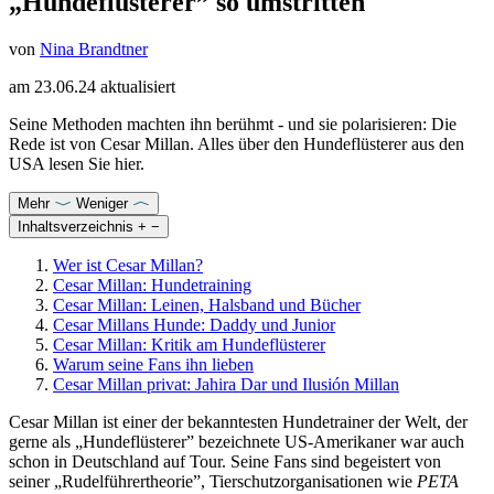
„Hundeflüsterer” so umstritten
von
Nina Brandtner
am
23.06.24
aktualisiert
Seine Methoden machten ihn berühmt - und sie polarisieren: Die
Rede ist von Cesar Millan. Alles über den Hundeflüsterer aus den
USA lesen Sie hier.
Mehr
Weniger
Inhaltsverzeichnis
+
−
Wer ist Cesar Millan?
Cesar Millan: Hundetraining
Cesar Millan: Leinen, Halsband und Bücher
Cesar Millans Hunde: Daddy und Junior
Cesar Millan: Kritik am Hundeflüsterer
Warum seine Fans ihn lieben
Cesar Millan privat: Jahira Dar und Ilusión Millan
Cesar Millan ist einer der bekanntesten Hundetrainer der Welt, der
gerne als „Hundeflüsterer” bezeichnete US-Amerikaner war auch
schon in Deutschland auf Tour. Seine Fans sind begeistert von
seiner „Rudelführertheorie”, Tierschutzorganisationen wie
PETA