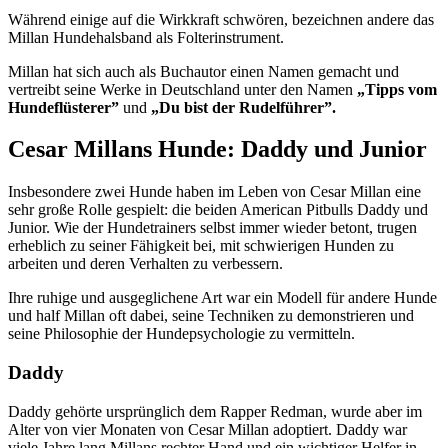
Während einige auf die Wirkkraft schwören, bezeichnen andere das
Millan Hundehalsband als Folterinstrument.
Millan hat sich auch als Buchautor einen Namen gemacht und
vertreibt seine Werke in Deutschland unter den Namen
„Tipps vom
Hundeflüsterer”
und
„Du bist der Rudelführer”.
Cesar Millans Hunde: Daddy und Junior
Insbesondere zwei Hunde haben im Leben von Cesar Millan eine
sehr große Rolle gespielt: die beiden American Pitbulls Daddy und
Junior. Wie der Hundetrainers selbst immer wieder betont, trugen
erheblich zu seiner Fähigkeit bei, mit schwierigen Hunden zu
arbeiten und deren Verhalten zu verbessern.
Ihre ruhige und ausgeglichene Art war ein Modell für andere Hunde
und half Millan oft dabei, seine Techniken zu demonstrieren und
seine Philosophie der Hundepsychologie zu vermitteln.
Daddy
Daddy gehörte ursprünglich dem Rapper Redman, wurde aber im
Alter von vier Monaten von Cesar Millan adoptiert. Daddy war
viele Jahre lang Millans rechter Hand und ein wichtiger Helfer in