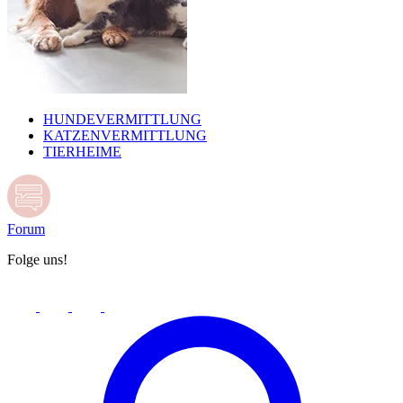
HUNDEVERMITTLUNG
KATZENVERMITTLUNG
TIERHEIME
Forum
Folge uns!