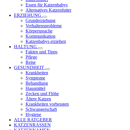
Essen für Katzenbabys
Alternatives Katzenfutter
ERZIEHUNG
Grunderziehung
Verhaltensprobleme
Körpersprache
Kommunikation
Katzenbabys erziehen
HALTUNG
Fakten und Tipps
Pflege
Reise
GESUNDHEIT
Krankheiten
Symptome
Behandlung
Hausmittel
Zecken und Flöhe
Ältere Katzen
Krankheiten vorbeugen
Schwangerschaft
Hygiene
ALLE RATGEBER
KATZENRASSEN