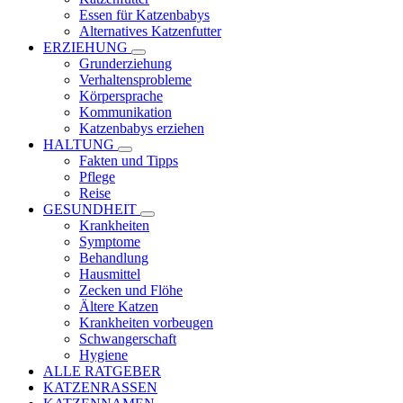
Essen für Katzenbabys
Alternatives Katzenfutter
ERZIEHUNG
Grunderziehung
Verhaltensprobleme
Körpersprache
Kommunikation
Katzenbabys erziehen
HALTUNG
Fakten und Tipps
Pflege
Reise
GESUNDHEIT
Krankheiten
Symptome
Behandlung
Hausmittel
Zecken und Flöhe
Ältere Katzen
Krankheiten vorbeugen
Schwangerschaft
Hygiene
ALLE RATGEBER
KATZENRASSEN