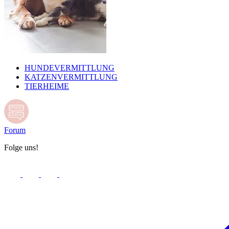
HUNDEVERMITTLUNG
KATZENVERMITTLUNG
TIERHEIME
Forum
Folge uns!