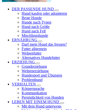
DER PASSENDE HUND
Hund kaufen oder adoptieren
Beste Hunde
Hunde nach Typen
Hund nach Größe
Hund nach Fell
Mischlingshunde
ERNÄHRUNG
Darf mein Hund das fressen?
Futter allgemein
Welpenfutter
Alternatives Hundefutter
ERZIEHUNG
Grunderziehung
Welpenerziehung
Hundesport und Übungen
Problemhund
VERHALTEN
Körpersprache
Kommunikation
Persönlichkeit von Hunden
LEBEN MIT EINEM HUND
Mit dem Hund unterwegs