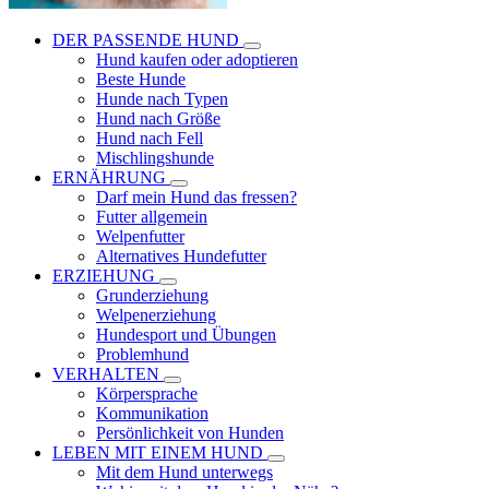
DER PASSENDE HUND
Hund kaufen oder adoptieren
Beste Hunde
Hunde nach Typen
Hund nach Größe
Hund nach Fell
Mischlingshunde
ERNÄHRUNG
Darf mein Hund das fressen?
Futter allgemein
Welpenfutter
Alternatives Hundefutter
ERZIEHUNG
Grunderziehung
Welpenerziehung
Hundesport und Übungen
Problemhund
VERHALTEN
Körpersprache
Kommunikation
Persönlichkeit von Hunden
LEBEN MIT EINEM HUND
Mit dem Hund unterwegs