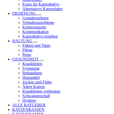
Essen für Katzenbabys
Alternatives Katzenfutter
ERZIEHUNG
Grunderziehung
Verhaltensprobleme
Körpersprache
Kommunikation
Katzenbabys erziehen
HALTUNG
Fakten und Tipps
Pflege
Reise
GESUNDHEIT
Krankheiten
Symptome
Behandlung
Hausmittel
Zecken und Flöhe
Ältere Katzen
Krankheiten vorbeugen
Schwangerschaft
Hygiene
ALLE RATGEBER
KATZENRASSEN