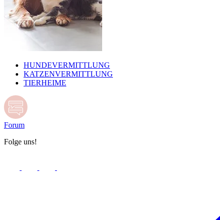
HUNDEVERMITTLUNG
KATZENVERMITTLUNG
TIERHEIME
Forum
Folge uns!