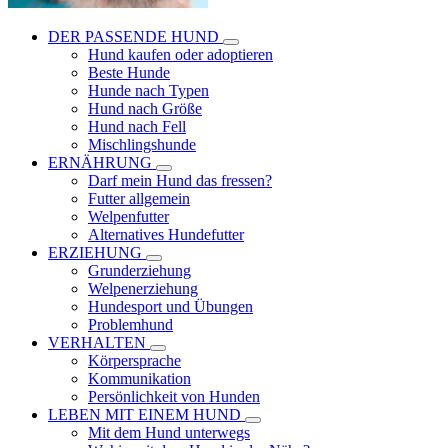
DER PASSENDE HUND
Hund kaufen oder adoptieren
Beste Hunde
Hunde nach Typen
Hund nach Größe
Hund nach Fell
Mischlingshunde
ERNÄHRUNG
Darf mein Hund das fressen?
Futter allgemein
Welpenfutter
Alternatives Hundefutter
ERZIEHUNG
Grunderziehung
Welpenerziehung
Hundesport und Übungen
Problemhund
VERHALTEN
Körpersprache
Kommunikation
Persönlichkeit von Hunden
LEBEN MIT EINEM HUND
Mit dem Hund unterwegs