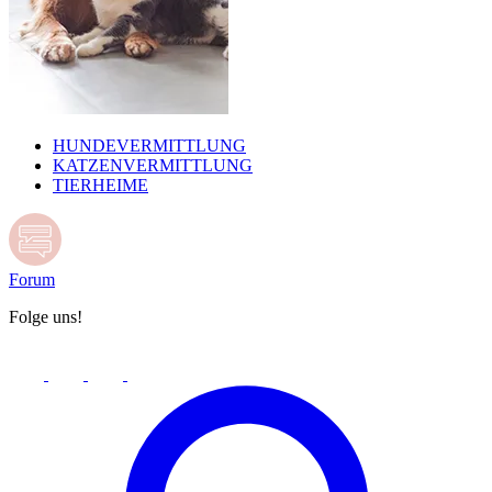
HUNDEVERMITTLUNG
KATZENVERMITTLUNG
TIERHEIME
Forum
Folge uns!