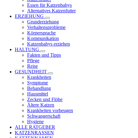
Essen für Katzenbabys
Alternatives Katzenfutter
ERZIEHUNG
Grunderziehung
Verhaltensprobleme
Körpersprache
Kommunikation
Katzenbabys erziehen
HALTUNG
Fakten und Tipps
Pflege
Reise
GESUNDHEIT
Krankheiten
Symptome
Behandlung
Hausmittel
Zecken und Flöhe
Ältere Katzen
Krankheiten vorbeugen
Schwangerschaft
Hygiene
ALLE RATGEBER
KATZENRASSEN