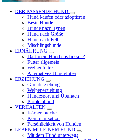
DER PASSENDE HUND
Hund kaufen oder adoptieren
Beste Hunde
Hunde nach Typen
Hund nach Größe
Hund nach Fell
Mischlingshunde
ERNÄHRUNG
Darf mein Hund das fressen?
Futter allgemein
Welpenfutter
Alternatives Hundefutter
ERZIEHUNG
Grunderziehung
Welpenerziehung
Hundesport und Übungen
Problemhund
VERHALTEN
Körpersprache
Kommunikation
Persönlichkeit von Hunden
LEBEN MIT EINEM HUND
Mit dem Hund unterwegs