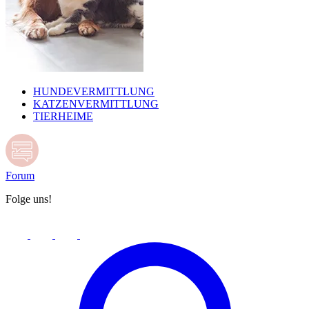
HUNDEVERMITTLUNG
KATZENVERMITTLUNG
TIERHEIME
Forum
Folge uns!