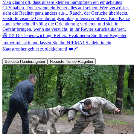
Man glaubt oft, dass unsere kleinen Samtpfoten ein eingebautes
GPS haben. Doch wenn ein Feuer alles auf seinem Weg verwüstet,
sieht die Realität ganz anders aus... Rauch, der Gerüche überdeckt,
zerstörte visuelle Orientierungspunkte, intensiver Stress: Eine Katze
kann sehr schnell völlig die Orientierung verlieren und sich in
Gefahr bringen, wenn sie versucht, in ihr Revier zurückzukehren.
😿 👉 Der lebenswichtige Reflex: Evakuieren Sie Ihren Begleiter
immer mit sich und lassen Sie ihn NIEMALS allein in ein
Katastrophengebiet zurückkehren! ❤️‍🩹
Beliebte Hunderatgeber
Neueste Hunde-Ratgeber