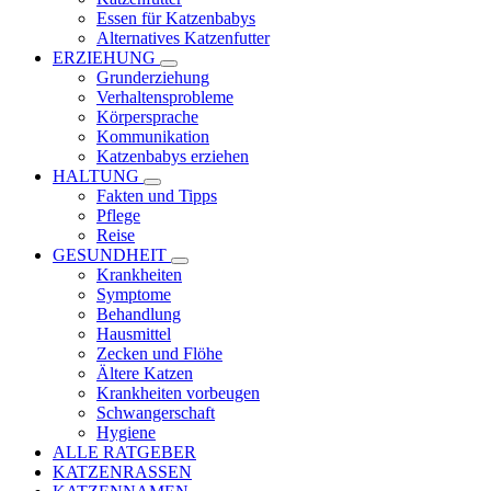
Essen für Katzenbabys
Alternatives Katzenfutter
ERZIEHUNG
Grunderziehung
Verhaltensprobleme
Körpersprache
Kommunikation
Katzenbabys erziehen
HALTUNG
Fakten und Tipps
Pflege
Reise
GESUNDHEIT
Krankheiten
Symptome
Behandlung
Hausmittel
Zecken und Flöhe
Ältere Katzen
Krankheiten vorbeugen
Schwangerschaft
Hygiene
ALLE RATGEBER
KATZENRASSEN