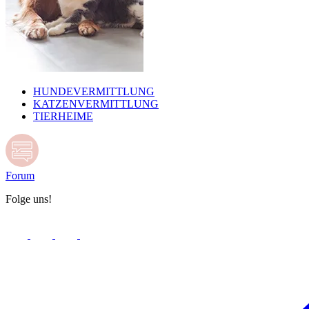
HUNDEVERMITTLUNG
KATZENVERMITTLUNG
TIERHEIME
Forum
Folge uns!