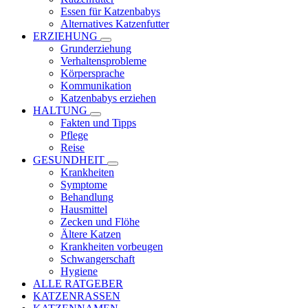
Essen für Katzenbabys
Alternatives Katzenfutter
ERZIEHUNG
Grunderziehung
Verhaltensprobleme
Körpersprache
Kommunikation
Katzenbabys erziehen
HALTUNG
Fakten und Tipps
Pflege
Reise
GESUNDHEIT
Krankheiten
Symptome
Behandlung
Hausmittel
Zecken und Flöhe
Ältere Katzen
Krankheiten vorbeugen
Schwangerschaft
Hygiene
ALLE RATGEBER
KATZENRASSEN