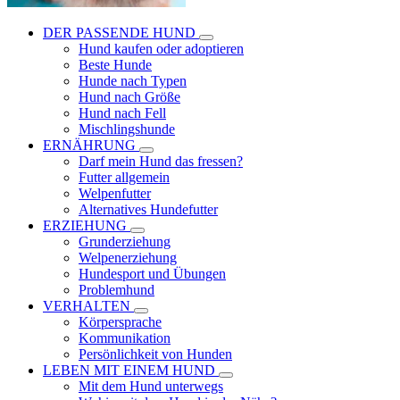
DER PASSENDE HUND
Hund kaufen oder adoptieren
Beste Hunde
Hunde nach Typen
Hund nach Größe
Hund nach Fell
Mischlingshunde
ERNÄHRUNG
Darf mein Hund das fressen?
Futter allgemein
Welpenfutter
Alternatives Hundefutter
ERZIEHUNG
Grunderziehung
Welpenerziehung
Hundesport und Übungen
Problemhund
VERHALTEN
Körpersprache
Kommunikation
Persönlichkeit von Hunden
LEBEN MIT EINEM HUND
Mit dem Hund unterwegs