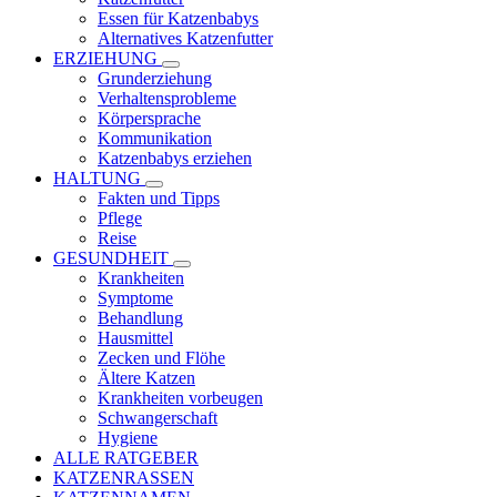
Essen für Katzenbabys
Alternatives Katzenfutter
ERZIEHUNG
Grunderziehung
Verhaltensprobleme
Körpersprache
Kommunikation
Katzenbabys erziehen
HALTUNG
Fakten und Tipps
Pflege
Reise
GESUNDHEIT
Krankheiten
Symptome
Behandlung
Hausmittel
Zecken und Flöhe
Ältere Katzen
Krankheiten vorbeugen
Schwangerschaft
Hygiene
ALLE RATGEBER
KATZENRASSEN