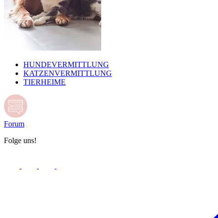
HUNDEVERMITTLUNG
KATZENVERMITTLUNG
TIERHEIME
Forum
Folge uns!