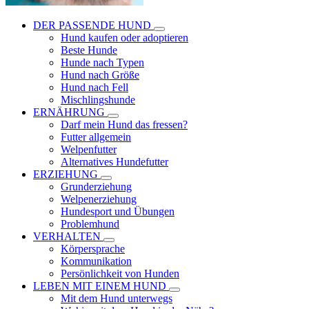
DER PASSENDE HUND
Hund kaufen oder adoptieren
Beste Hunde
Hunde nach Typen
Hund nach Größe
Hund nach Fell
Mischlingshunde
ERNÄHRUNG
Darf mein Hund das fressen?
Futter allgemein
Welpenfutter
Alternatives Hundefutter
ERZIEHUNG
Grunderziehung
Welpenerziehung
Hundesport und Übungen
Problemhund
VERHALTEN
Körpersprache
Kommunikation
Persönlichkeit von Hunden
LEBEN MIT EINEM HUND
Mit dem Hund unterwegs