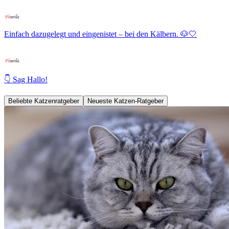
Einfach dazugelegt und eingenistet – bei den Kälbern. 🐶🤍
👇 Sag Hallo!
Beliebte Katzenratgeber
Neueste Katzen-Ratgeber