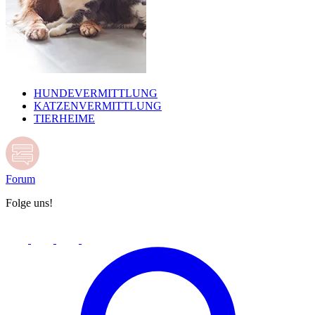
HUNDEVERMITTLUNG
KATZENVERMITTLUNG
TIERHEIME
Forum
Folge uns!