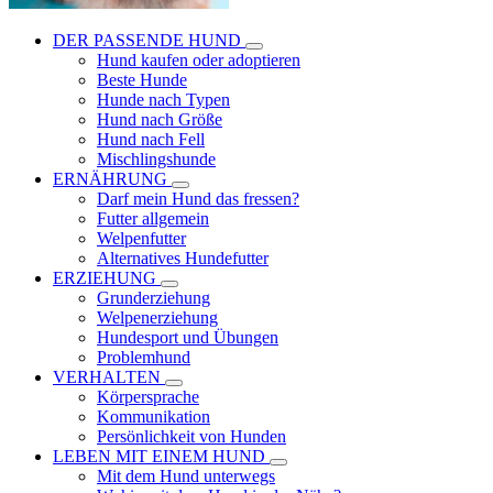
DER PASSENDE HUND
Hund kaufen oder adoptieren
Beste Hunde
Hunde nach Typen
Hund nach Größe
Hund nach Fell
Mischlingshunde
ERNÄHRUNG
Darf mein Hund das fressen?
Futter allgemein
Welpenfutter
Alternatives Hundefutter
ERZIEHUNG
Grunderziehung
Welpenerziehung
Hundesport und Übungen
Problemhund
VERHALTEN
Körpersprache
Kommunikation
Persönlichkeit von Hunden
LEBEN MIT EINEM HUND
Mit dem Hund unterwegs