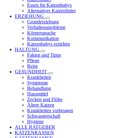
Essen für Katzenbabys
Alternatives Katzenfutter
ERZIEHUNG
Grunderziehung
Verhaltensprobleme
Körpersprache
Kommunikation
Katzenbabys erziehen
HALTUNG
Fakten und Tipps
Pflege
Reise
GESUNDHEIT
Krankheiten
Symptome
Behandlung
Hausmittel
Zecken und Flöhe
Ältere Katzen
Krankheiten vorbeugen
Schwangerschaft
Hygiene
ALLE RATGEBER
KATZENRASSEN