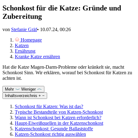
Schonkost für die Katze: Gründe und
Zubereitung
von
Stefanie Gräf
•
10.07.24, 00:26
Homepage
Katzen
Ernährung
Kranke Katze ernähren
Hat die Katze Magen-Darm-Probleme oder kränkelt sie, macht
Schonkost Sinn. Wir erklären, worauf bei Schonkost für Katzen zu
achten ist.
Mehr
Weniger
Inhaltsverzeichnis
+
−
Schonkost für Katzen: Was ist das?
Typische Bestandteile von Katzen-Schonkost
Wann ist Schonkost bei Katzen erforderlich?
Haupt-Eiweißquellen in der Katzenschonkost
Katzenschonkost: Gesunde Ballaststoffe
Katzen-Schonkost richtig auswählen