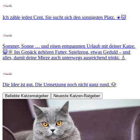
Ich zähle jeden Cent. Sie sucht sich den sonnigsten Platz. ☀️🐱
Sommer, Sonne … und einen entspannten Urlaub mit deiner Katze.
😺🌞 Ins Gepäck gehören Futter, Spielzeug, etwas Geduld – und
alles, damit deine Mieze auch unterwegs ausreichend trinkt. 💧
Die Idee ist gut. Die Umsetzung noch nicht ganz rund. 🐶
Beliebte Katzenratgeber
Neueste Katzen-Ratgeber