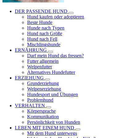
DER PASSENDE HUND
Hund kaufen oder adoptieren
Beste Hunde
Hunde nach Typen
Hund nach Größe
Hund nach Fell
Mischlingshunde
ERNÄHRUNG
Darf mein Hund das fressen?
Futter allgemein
Welpenfutter
Alternatives Hundefutter
ERZIEHUNG
Grunderziehung
Welpenerziehung
Hundesport und Übungen
Problemhund
VERHALTEN
Körpersprache
Kommunikation
Persönlichkeit von Hunden
LEBEN MIT EINEM HUND
Mit dem Hund unterwegs