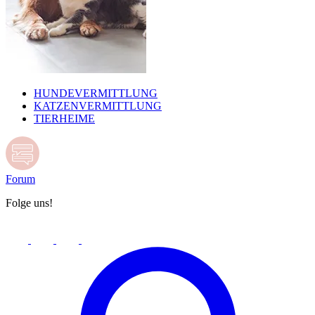
HUNDEVERMITTLUNG
KATZENVERMITTLUNG
TIERHEIME
Forum
Folge uns!