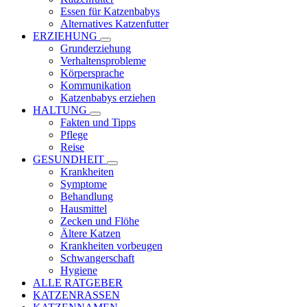
Essen für Katzenbabys
Alternatives Katzenfutter
ERZIEHUNG
Grunderziehung
Verhaltensprobleme
Körpersprache
Kommunikation
Katzenbabys erziehen
HALTUNG
Fakten und Tipps
Pflege
Reise
GESUNDHEIT
Krankheiten
Symptome
Behandlung
Hausmittel
Zecken und Flöhe
Ältere Katzen
Krankheiten vorbeugen
Schwangerschaft
Hygiene
ALLE RATGEBER
KATZENRASSEN