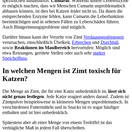
spezifischen Inhaltsstoffs:
Cumarin
. Während unsere Leberenzyme
es möglich machen, dass wir Menschen Cumarin unproblematisch
abbauen können, ist dies bei Katzen leider nicht so. Da ihnen die
entsprechenden Enzyme fehlen, kann Cumarin die Leberfunktion
beeinträchtigen und in seltenen Fällen zu Leberschäden führen.
Auch Blutgerinnungsprobleme sind möglich.
Darüber hinaus kann der Verzehr von Zimt
Verdauungsstörungen
verursachen, einschließlich Übelkeit,
Erbrechen
und
Durchfall
,
sowie
Reaktionen im Maulbereich
hervorrufen: Möglich sind
etwa Reizungen, gerötete Stellen oder auch sehr
starker
Speichelfluss
.
In welchen Mengen ist Zimt toxisch für
Katzen?
Die Menge an Zimt, die für eine Katze unbedenklich ist,
lässt sich
nicht genau festlegen
. Jede Katze reagiert anders darauf. Zudem ist
Zimtpulver beispielsweise in kleineren Mengen unproblematisch. In
verschiedenen Futtermitteln und in Snacks ist es sogar häufiger
enthalten und ist hier unbedenklich.
Spätestens aber ab einer Menge von einem Teelöffel ist das
verträgliche Maß in jedem Fall überschritten.