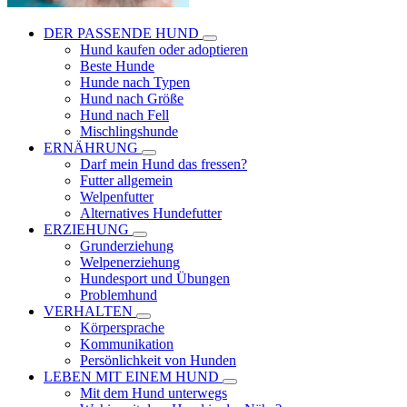
DER PASSENDE HUND
Hund kaufen oder adoptieren
Beste Hunde
Hunde nach Typen
Hund nach Größe
Hund nach Fell
Mischlingshunde
ERNÄHRUNG
Darf mein Hund das fressen?
Futter allgemein
Welpenfutter
Alternatives Hundefutter
ERZIEHUNG
Grunderziehung
Welpenerziehung
Hundesport und Übungen
Problemhund
VERHALTEN
Körpersprache
Kommunikation
Persönlichkeit von Hunden
LEBEN MIT EINEM HUND
Mit dem Hund unterwegs