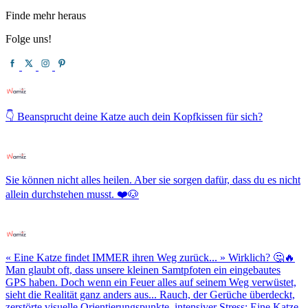
Finde mehr heraus
Folge uns!
👇 Beansprucht deine Katze auch dein Kopfkissen für sich?
Sie können nicht alles heilen. Aber sie sorgen dafür, dass du es nicht
allein durchstehen musst. ❤️🐶
« Eine Katze findet IMMER ihren Weg zurück... » Wirklich? 🤔🔥
Man glaubt oft, dass unsere kleinen Samtpfoten ein eingebautes
GPS haben. Doch wenn ein Feuer alles auf seinem Weg verwüstet,
sieht die Realität ganz anders aus... Rauch, der Gerüche überdeckt,
zerstörte visuelle Orientierungspunkte, intensiver Stress: Eine Katze