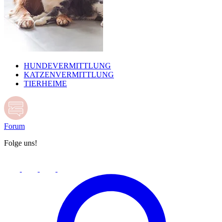
HUNDEVERMITTLUNG
KATZENVERMITTLUNG
TIERHEIME
Forum
Folge uns!