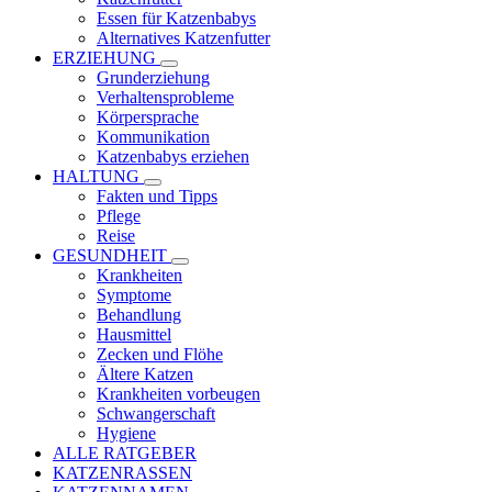
Essen für Katzenbabys
Alternatives Katzenfutter
ERZIEHUNG
Grunderziehung
Verhaltensprobleme
Körpersprache
Kommunikation
Katzenbabys erziehen
HALTUNG
Fakten und Tipps
Pflege
Reise
GESUNDHEIT
Krankheiten
Symptome
Behandlung
Hausmittel
Zecken und Flöhe
Ältere Katzen
Krankheiten vorbeugen
Schwangerschaft
Hygiene
ALLE RATGEBER
KATZENRASSEN