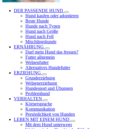
DER PASSENDE HUND
Hund kaufen oder adoptieren
Beste Hunde
Hunde nach Typen
Hund nach Größe
Hund nach Fell
Mischlingshunde
ERNÄHRUNG
Darf mein Hund das fressen?
Futter allgemein
Welpenfutter
Alternatives Hundefutter
ERZIEHUNG
Grunderziehung
Welpenerziehung
Hundesport und Übungen
Problemhund
VERHALTEN
Körpersprache
Kommunikation
Persönlichkeit von Hunden
LEBEN MIT EINEM HUND
Mit dem Hund unterwegs