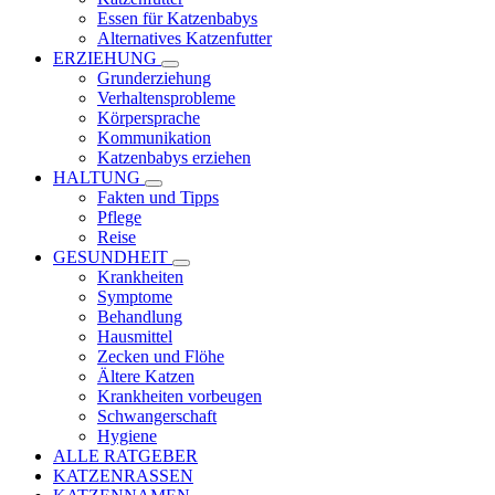
Essen für Katzenbabys
Alternatives Katzenfutter
ERZIEHUNG
Grunderziehung
Verhaltensprobleme
Körpersprache
Kommunikation
Katzenbabys erziehen
HALTUNG
Fakten und Tipps
Pflege
Reise
GESUNDHEIT
Krankheiten
Symptome
Behandlung
Hausmittel
Zecken und Flöhe
Ältere Katzen
Krankheiten vorbeugen
Schwangerschaft
Hygiene
ALLE RATGEBER
KATZENRASSEN