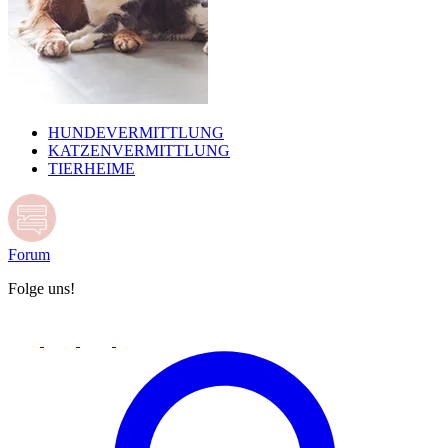
HUNDEVERMITTLUNG
KATZENVERMITTLUNG
TIERHEIME
Forum
Folge uns!