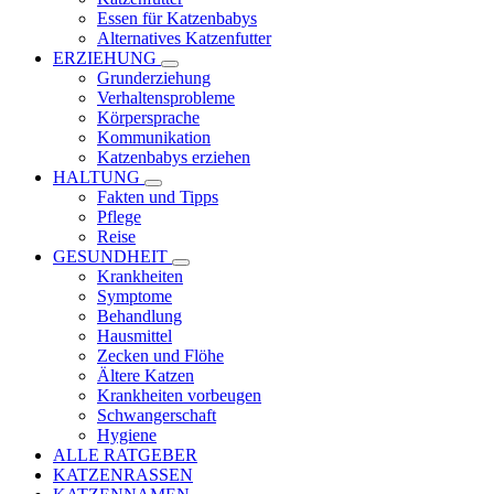
Essen für Katzenbabys
Alternatives Katzenfutter
ERZIEHUNG
Grunderziehung
Verhaltensprobleme
Körpersprache
Kommunikation
Katzenbabys erziehen
HALTUNG
Fakten und Tipps
Pflege
Reise
GESUNDHEIT
Krankheiten
Symptome
Behandlung
Hausmittel
Zecken und Flöhe
Ältere Katzen
Krankheiten vorbeugen
Schwangerschaft
Hygiene
ALLE RATGEBER
KATZENRASSEN