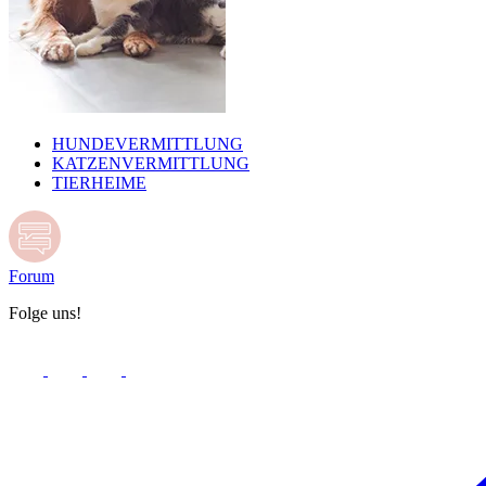
HUNDEVERMITTLUNG
KATZENVERMITTLUNG
TIERHEIME
Forum
Folge uns!