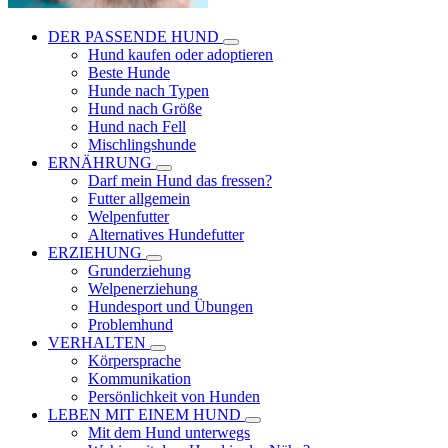
DER PASSENDE HUND
Hund kaufen oder adoptieren
Beste Hunde
Hunde nach Typen
Hund nach Größe
Hund nach Fell
Mischlingshunde
ERNÄHRUNG
Darf mein Hund das fressen?
Futter allgemein
Welpenfutter
Alternatives Hundefutter
ERZIEHUNG
Grunderziehung
Welpenerziehung
Hundesport und Übungen
Problemhund
VERHALTEN
Körpersprache
Kommunikation
Persönlichkeit von Hunden
LEBEN MIT EINEM HUND
Mit dem Hund unterwegs