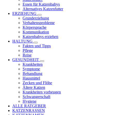
Essen für Katzenbabys
Alternatives Katzenfutter
ERZIEHUNG
Grunderziehung
Verhaltensprobleme
Körpersprache
Kommunikation
Katzenbabys erziehen
HALTUNG
Fakten und Tipps
Pflege
Reise
GESUNDHEIT
Krankheiten
Symptome
Behandlung
Hausmittel
Zecken und Flöhe
Ältere Katzen
Krankheiten vorbeugen
Schwangerschaft
Hygiene
ALLE RATGEBER
KATZENRASSEN