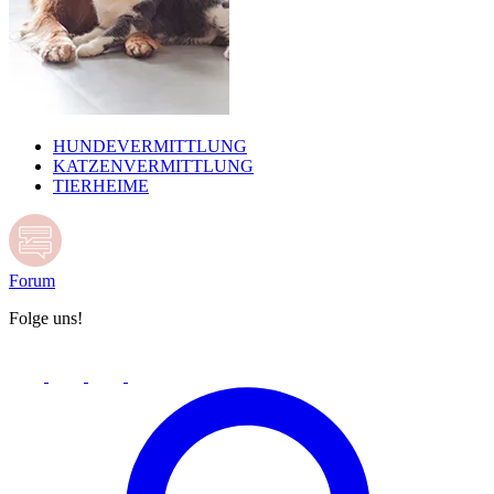
HUNDEVERMITTLUNG
KATZENVERMITTLUNG
TIERHEIME
Forum
Folge uns!