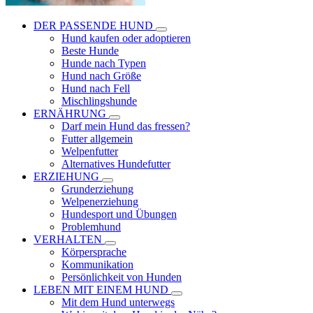
DER PASSENDE HUND
Hund kaufen oder adoptieren
Beste Hunde
Hunde nach Typen
Hund nach Größe
Hund nach Fell
Mischlingshunde
ERNÄHRUNG
Darf mein Hund das fressen?
Futter allgemein
Welpenfutter
Alternatives Hundefutter
ERZIEHUNG
Grunderziehung
Welpenerziehung
Hundesport und Übungen
Problemhund
VERHALTEN
Körpersprache
Kommunikation
Persönlichkeit von Hunden
LEBEN MIT EINEM HUND
Mit dem Hund unterwegs