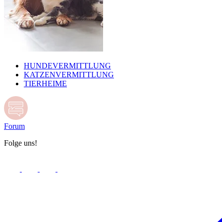
HUNDEVERMITTLUNG
KATZENVERMITTLUNG
TIERHEIME
Forum
Folge uns!