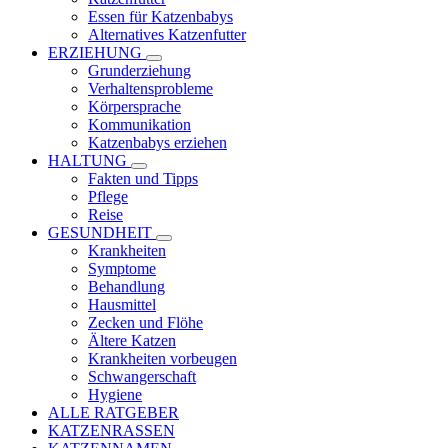
Essen für Katzenbabys
Alternatives Katzenfutter
ERZIEHUNG
Grunderziehung
Verhaltensprobleme
Körpersprache
Kommunikation
Katzenbabys erziehen
HALTUNG
Fakten und Tipps
Pflege
Reise
GESUNDHEIT
Krankheiten
Symptome
Behandlung
Hausmittel
Zecken und Flöhe
Ältere Katzen
Krankheiten vorbeugen
Schwangerschaft
Hygiene
ALLE RATGEBER
KATZENRASSEN