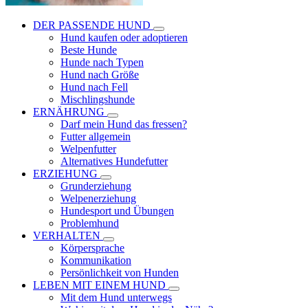
DER PASSENDE HUND
Hund kaufen oder adoptieren
Beste Hunde
Hunde nach Typen
Hund nach Größe
Hund nach Fell
Mischlingshunde
ERNÄHRUNG
Darf mein Hund das fressen?
Futter allgemein
Welpenfutter
Alternatives Hundefutter
ERZIEHUNG
Grunderziehung
Welpenerziehung
Hundesport und Übungen
Problemhund
VERHALTEN
Körpersprache
Kommunikation
Persönlichkeit von Hunden
LEBEN MIT EINEM HUND
Mit dem Hund unterwegs