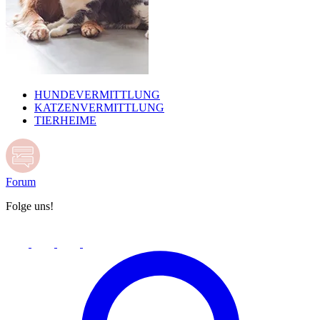
HUNDEVERMITTLUNG
KATZENVERMITTLUNG
TIERHEIME
Forum
Folge uns!