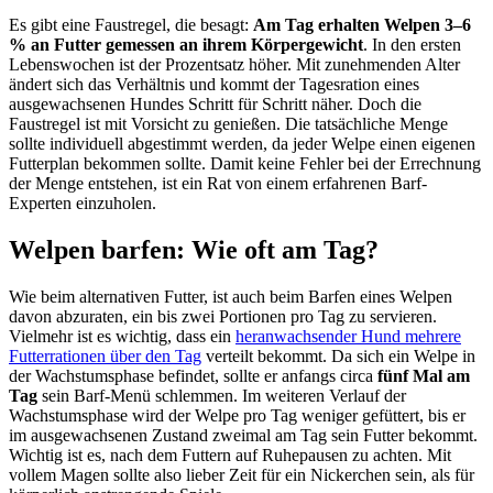
Es gibt eine Faustregel, die besagt:
Am Tag erhalten Welpen 3–6
% an Futter gemessen an ihrem Körpergewicht
. In den ersten
Lebenswochen ist der Prozentsatz höher. Mit zunehmenden Alter
ändert sich das Verhältnis und kommt der Tagesration eines
ausgewachsenen Hundes Schritt für Schritt näher. Doch die
Faustregel ist mit Vorsicht zu genießen. Die tatsächliche Menge
sollte individuell abgestimmt werden, da jeder Welpe einen eigenen
Futterplan bekommen sollte. Damit keine Fehler bei der Errechnung
der Menge entstehen, ist ein Rat von einem erfahrenen Barf-
Experten einzuholen.
Welpen barfen: Wie oft am Tag?
Wie beim alternativen Futter, ist auch beim Barfen eines Welpen
davon abzuraten, ein bis zwei Portionen pro Tag zu servieren.
Vielmehr ist es wichtig, dass ein
heranwachsender Hund mehrere
Futterrationen über den Tag
verteilt bekommt. Da sich ein Welpe in
der Wachstumsphase befindet, sollte er anfangs circa
fünf Mal am
Tag
sein Barf-Menü schlemmen. Im weiteren Verlauf der
Wachstumsphase wird der Welpe pro Tag weniger gefüttert, bis er
im ausgewachsenen Zustand zweimal am Tag sein Futter bekommt.
Wichtig ist es, nach dem Futtern auf Ruhepausen zu achten. Mit
vollem Magen sollte also lieber Zeit für ein Nickerchen sein, als für