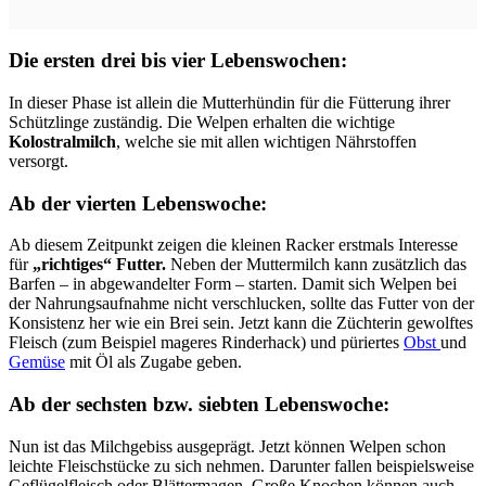
Die ersten drei bis vier Lebenswochen:
In dieser Phase ist allein die Mutterhündin für die Fütterung ihrer
Schützlinge zuständig. Die Welpen erhalten die wichtige
Kolostralmilch
, welche sie mit allen wichtigen Nährstoffen
versorgt.
Ab der vierten Lebenswoche:
Ab diesem Zeitpunkt zeigen die kleinen Racker erstmals Interesse
für
„richtiges“ Futter.
Neben der Muttermilch kann zusätzlich das
Barfen – in abgewandelter Form – starten. Damit sich Welpen bei
der Nahrungsaufnahme nicht verschlucken, sollte das Futter von der
Konsistenz her wie ein Brei sein. Jetzt kann die Züchterin gewolftes
Fleisch (zum Beispiel mageres Rinderhack) und püriertes
Obst
und
Gemüse
mit Öl als Zugabe geben.
Ab der sechsten bzw. siebten Lebenswoche:
Nun ist das Milchgebiss ausgeprägt. Jetzt können Welpen schon
leichte Fleischstücke zu sich nehmen. Darunter fallen beispielsweise
Geflügelfleisch oder Blättermagen. Große Knochen können auch