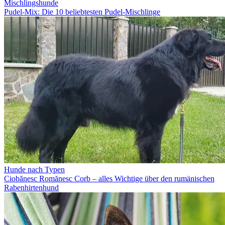
Mischlingshunde
Pudel-Mix: Die 10 beliebtesten Pudel-Mischlinge
Hunde nach Typen
Ciobănesc Romănesc Corb – alles Wichtige über den rumänischen
Rabenhirtenhund