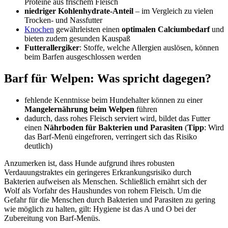
Proteine aus frischem Fleisch
niedriger Kohlenhydrate-Anteil
– im Vergleich zu vielen
Trocken- und Nassfutter
Knochen
gewährleisten einen
optimalen Calciumbedarf
und
bieten zudem gesunden Kauspaß
Futterallergiker
: Stoffe, welche Allergien auslösen, können
beim Barfen ausgeschlossen werden
Barf für Welpen: Was spricht dagegen?
fehlende Kenntnisse beim Hundehalter können zu einer
Mangelernährung beim Welpen
führen
dadurch, dass rohes Fleisch serviert wird, bildet das Futter
einen
Nährboden für Bakterien und Parasiten
(
Tipp
: Wird
das Barf-Menü eingefroren, verringert sich das Risiko
deutlich)
Anzumerken ist, dass Hunde aufgrund ihres robusten
Verdauungstraktes ein geringeres Erkrankungsrisiko durch
Bakterien aufweisen als Menschen. Schließlich ernährt sich der
Wolf als Vorfahr des Haushundes von rohem Fleisch. Um die
Gefahr für die Menschen durch Bakterien und Parasiten zu gering
wie möglich zu halten, gilt: Hygiene ist das A und O bei der
Zubereitung von Barf-Menüs.