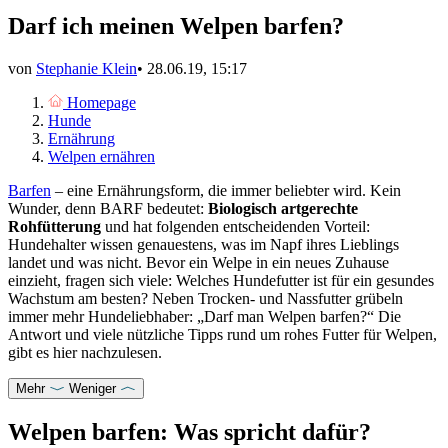
Darf ich meinen Welpen barfen?
von
Stephanie Klein
•
28.06.19, 15:17
Homepage
Hunde
Ernährung
Welpen ernähren
Barfen
– eine Ernährungsform, die immer beliebter wird. Kein
Wunder, denn BARF bedeutet:
Biologisch artgerechte
Rohfütterung
und hat folgenden entscheidenden Vorteil:
Hundehalter wissen genauestens, was im Napf ihres Lieblings
landet und was nicht. Bevor ein Welpe in ein neues Zuhause
einzieht, fragen sich viele: Welches Hundefutter ist für ein gesundes
Wachstum am besten? Neben Trocken- und Nassfutter grübeln
immer mehr Hundeliebhaber: „Darf man Welpen barfen?“ Die
Antwort und viele nützliche Tipps rund um rohes Futter für Welpen,
gibt es hier nachzulesen.
Mehr
Weniger
Welpen barfen: Was spricht dafür?