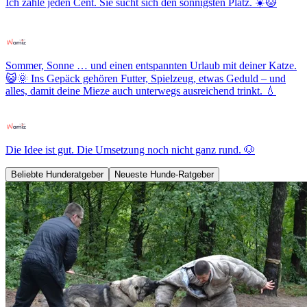
Ich zähle jeden Cent. Sie sucht sich den sonnigsten Platz. ☀️🐱
Sommer, Sonne … und einen entspannten Urlaub mit deiner Katze.
😺🌞 Ins Gepäck gehören Futter, Spielzeug, etwas Geduld – und
alles, damit deine Mieze auch unterwegs ausreichend trinkt. 💧
Die Idee ist gut. Die Umsetzung noch nicht ganz rund. 🐶
Beliebte Hunderatgeber
Neueste Hunde-Ratgeber