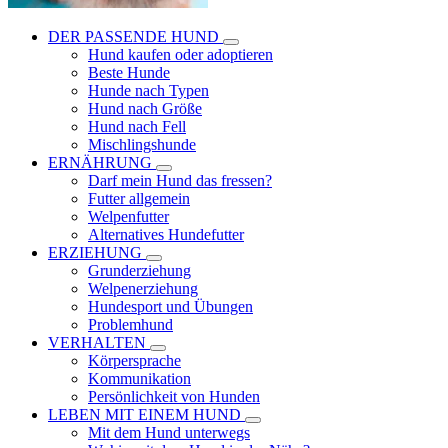
DER PASSENDE HUND
Hund kaufen oder adoptieren
Beste Hunde
Hunde nach Typen
Hund nach Größe
Hund nach Fell
Mischlingshunde
ERNÄHRUNG
Darf mein Hund das fressen?
Futter allgemein
Welpenfutter
Alternatives Hundefutter
ERZIEHUNG
Grunderziehung
Welpenerziehung
Hundesport und Übungen
Problemhund
VERHALTEN
Körpersprache
Kommunikation
Persönlichkeit von Hunden
LEBEN MIT EINEM HUND
Mit dem Hund unterwegs