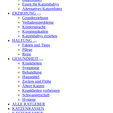
Essen für Katzenbabys
Alternatives Katzenfutter
ERZIEHUNG
Grunderziehung
Verhaltensprobleme
Körpersprache
Kommunikation
Katzenbabys erziehen
HALTUNG
Fakten und Tipps
Pflege
Reise
GESUNDHEIT
Krankheiten
Symptome
Behandlung
Hausmittel
Zecken und Flöhe
Ältere Katzen
Krankheiten vorbeugen
Schwangerschaft
Hygiene
ALLE RATGEBER
KATZENRASSEN