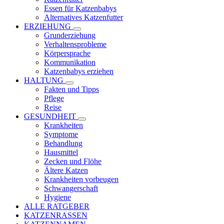
Essen für Katzenbabys
Alternatives Katzenfutter
ERZIEHUNG
Grunderziehung
Verhaltensprobleme
Körpersprache
Kommunikation
Katzenbabys erziehen
HALTUNG
Fakten und Tipps
Pflege
Reise
GESUNDHEIT
Krankheiten
Symptome
Behandlung
Hausmittel
Zecken und Flöhe
Ältere Katzen
Krankheiten vorbeugen
Schwangerschaft
Hygiene
ALLE RATGEBER
KATZENRASSEN