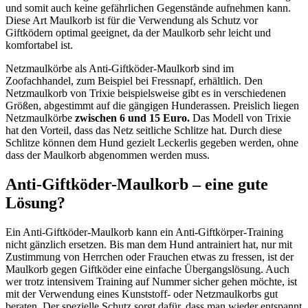
und somit auch keine gefährlichen Gegenstände aufnehmen kann.
Diese Art Maulkorb ist für die Verwendung als Schutz vor
Giftködern optimal geeignet, da der Maulkorb sehr leicht und
komfortabel ist.
Netzmaulkörbe als Anti-Giftköder-Maulkorb sind im
Zoofachhandel, zum Beispiel bei Fressnapf, erhältlich. Den
Netzmaulkorb von Trixie beispielsweise gibt es in verschiedenen
Größen, abgestimmt auf die gängigen Hunderassen. Preislich liegen
Netzmaulkörbe
zwischen 6 und 15 Euro.
Das Modell von Trixie
hat den Vorteil, dass das Netz seitliche Schlitze hat. Durch diese
Schlitze können dem Hund gezielt Leckerlis gegeben werden, ohne
dass der Maulkorb abgenommen werden muss.
Anti-Giftköder-Maulkorb – eine gute
Lösung?
Ein Anti-Giftköder-Maulkorb kann ein Anti-Giftkörper-Training
nicht gänzlich ersetzen. Bis man dem Hund antrainiert hat, nur mit
Zustimmung von Herrchen oder Frauchen etwas zu fressen, ist der
Maulkorb gegen Giftköder eine einfache Übergangslösung. Auch
wer trotz intensivem Training auf Nummer sicher gehen möchte, ist
mit der Verwendung eines Kunststoff- oder Netzmaulkorbs gut
beraten. Der spezielle Schutz sorgt dafür, dass man wieder entspannt