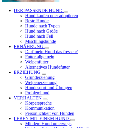
DER PASSENDE HUND
Hund kaufen oder adoptieren
Beste Hunde
Hunde nach Typen
Hund nach Größe
Hund nach Fell
Mischlingshunde
ERNÄHRUNG
Darf mein Hund das fressen?
Futter allgemein
Welpenfutter
Alternatives Hundefutter
ERZIEHUNG
Grunderziehung
Welpenerziehung
Hundesport und Übungen
Problemhund
VERHALTEN
Körpersprache
Kommunikation
Persönlichkeit von Hunden
LEBEN MIT EINEM HUND
Mit dem Hund unterwegs