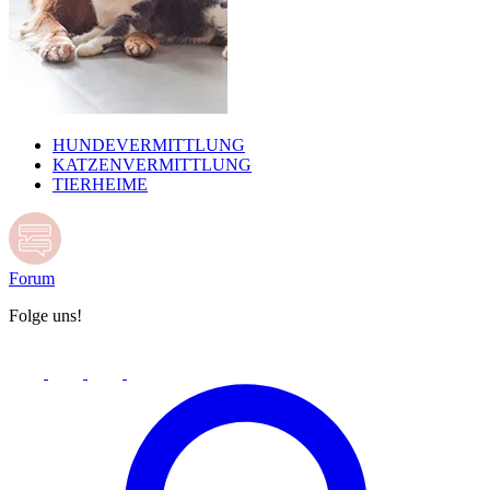
HUNDEVERMITTLUNG
KATZENVERMITTLUNG
TIERHEIME
Forum
Folge uns!