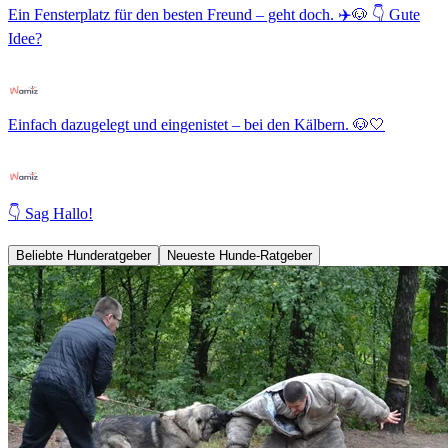
Ein Fensterplatz für den besten Freund – geht doch. ✈️🐶 👇 Gute
Idee?
Einfach dazugelegt und eingenistet – bei den Kälbern. 🐶🤍
👇 Sag Hallo!
Beliebte Hunderatgeber
Neueste Hunde-Ratgeber