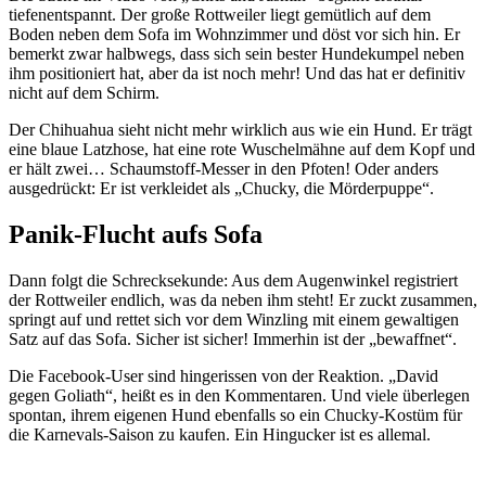
tiefenentspannt. Der große Rottweiler liegt gemütlich auf dem
Boden neben dem Sofa im Wohnzimmer und döst vor sich hin. Er
bemerkt zwar halbwegs, dass sich sein bester Hundekumpel neben
ihm positioniert hat, aber da ist noch mehr! Und das hat er definitiv
nicht auf dem Schirm.
Der Chihuahua sieht nicht mehr wirklich aus wie ein Hund. Er trägt
eine blaue Latzhose, hat eine rote Wuschelmähne auf dem Kopf und
er hält zwei… Schaumstoff-Messer in den Pfoten! Oder anders
ausgedrückt: Er ist verkleidet als „Chucky, die Mörderpuppe“.
Panik-Flucht aufs Sofa
Dann folgt die Schrecksekunde: Aus dem Augenwinkel registriert
der Rottweiler endlich, was da neben ihm steht! Er zuckt zusammen,
springt auf und rettet sich vor dem Winzling mit einem gewaltigen
Satz auf das Sofa. Sicher ist sicher! Immerhin ist der „bewaffnet“.
Die Facebook-User sind hingerissen von der Reaktion. „David
gegen Goliath“, heißt es in den Kommentaren. Und viele überlegen
spontan, ihrem eigenen Hund ebenfalls so ein Chucky-Kostüm für
die Karnevals-Saison zu kaufen. Ein Hingucker ist es allemal.