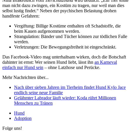
Nina Brakebusch vom
Tierschutzbund
wird deutlich: „Ein Tier sollte
man nicht dazu zwingen, ein Kostüm zu tragen, nur weil man dies
selbst lustig findet.“ Neben der psychischen Belastung drohen
handfeste Gefahren:
Vergiftung: Billige Kostüme enthalten oft Schadstoffe, die
beim Kauen aufgenommen werden.
Strangulation: Bänder und Tücher können zur tödlichen Falle
werden.
Verletzungen: Die Bewegungsfreiheit ist eingeschränkt.
Das Facebook-Video mag unterhaltsam wirken, doch die Botschaft
dahinter ist ernst: Wer seinen Hund liebt, lässt ihn
an Karneval
einfach nur Hund sein
– ohne Latzhose und Perücke.
Mehr Nachrichten über...
Nach über sieben Jahren im Tierheim findet Hund Kylo Jace
endlich seine neue Familie
Gelähmter Labrador läuft wieder: Koda rührt Millionen
Menschen zu Tränen
Hund
Adoption
Folge uns!