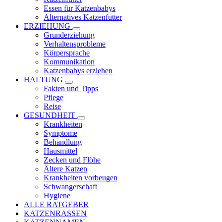
Essen für Katzenbabys
Alternatives Katzenfutter
ERZIEHUNG
Grunderziehung
Verhaltensprobleme
Körpersprache
Kommunikation
Katzenbabys erziehen
HALTUNG
Fakten und Tipps
Pflege
Reise
GESUNDHEIT
Krankheiten
Symptome
Behandlung
Hausmittel
Zecken und Flöhe
Ältere Katzen
Krankheiten vorbeugen
Schwangerschaft
Hygiene
ALLE RATGEBER
KATZENRASSEN