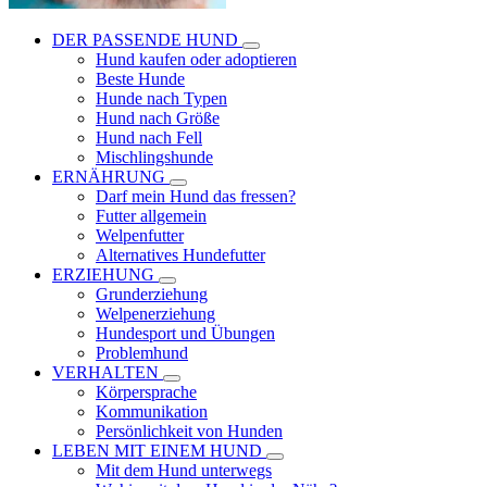
DER PASSENDE HUND
Hund kaufen oder adoptieren
Beste Hunde
Hunde nach Typen
Hund nach Größe
Hund nach Fell
Mischlingshunde
ERNÄHRUNG
Darf mein Hund das fressen?
Futter allgemein
Welpenfutter
Alternatives Hundefutter
ERZIEHUNG
Grunderziehung
Welpenerziehung
Hundesport und Übungen
Problemhund
VERHALTEN
Körpersprache
Kommunikation
Persönlichkeit von Hunden
LEBEN MIT EINEM HUND
Mit dem Hund unterwegs