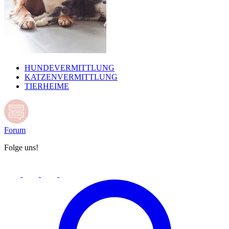
HUNDEVERMITTLUNG
KATZENVERMITTLUNG
TIERHEIME
Forum
Folge uns!