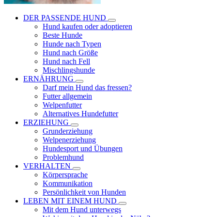
DER PASSENDE HUND
Hund kaufen oder adoptieren
Beste Hunde
Hunde nach Typen
Hund nach Größe
Hund nach Fell
Mischlingshunde
ERNÄHRUNG
Darf mein Hund das fressen?
Futter allgemein
Welpenfutter
Alternatives Hundefutter
ERZIEHUNG
Grunderziehung
Welpenerziehung
Hundesport und Übungen
Problemhund
VERHALTEN
Körpersprache
Kommunikation
Persönlichkeit von Hunden
LEBEN MIT EINEM HUND
Mit dem Hund unterwegs