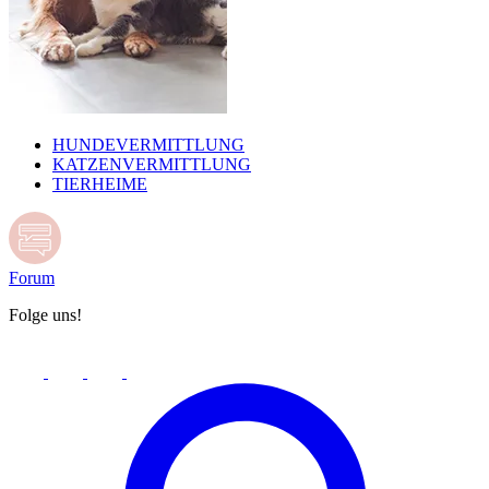
HUNDEVERMITTLUNG
KATZENVERMITTLUNG
TIERHEIME
Forum
Folge uns!