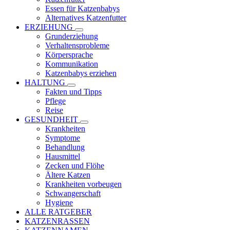
Essen für Katzenbabys
Alternatives Katzenfutter
ERZIEHUNG
Grunderziehung
Verhaltensprobleme
Körpersprache
Kommunikation
Katzenbabys erziehen
HALTUNG
Fakten und Tipps
Pflege
Reise
GESUNDHEIT
Krankheiten
Symptome
Behandlung
Hausmittel
Zecken und Flöhe
Ältere Katzen
Krankheiten vorbeugen
Schwangerschaft
Hygiene
ALLE RATGEBER
KATZENRASSEN