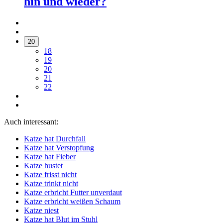
hin und wieder?
20
18
19
20
21
22
Auch interessant:
Katze hat Durchfall
Katze hat Verstopfung
Katze hat Fieber
Katze hustet
Katze frisst nicht
Katze trinkt nicht
Katze erbricht Futter unverdaut
Katze erbricht weißen Schaum
Katze niest
Katze hat Blut im Stuhl