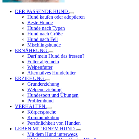
DER PASSENDE HUND
Hund kaufen oder adoptieren
Beste Hunde
Hunde nach Typen
Hund nach Größe
Hund nach Fell
Mischlingshunde
ERNÄHRUNG
Darf mein Hund das fressen?
Futter allgemein
Welpenfutter
Alternatives Hundefutter
ERZIEHUNG
Grunderziehung
Welpenerziehung
Hundesport und Übungen
Problemhund
VERHALTEN
Körpersprache
Kommunikation
Persönlichkeit von Hunden
LEBEN MIT EINEM HUND
Mit dem Hund unterwegs