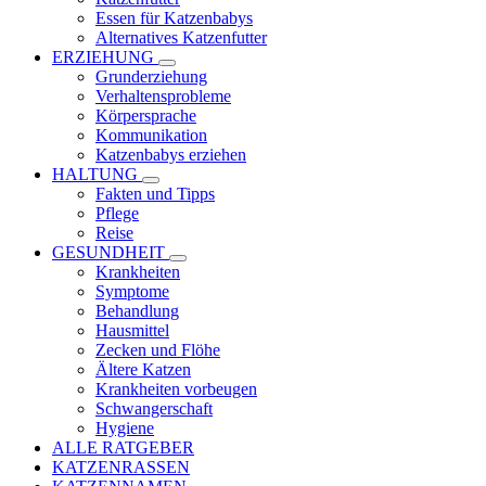
Essen für Katzenbabys
Alternatives Katzenfutter
ERZIEHUNG
Grunderziehung
Verhaltensprobleme
Körpersprache
Kommunikation
Katzenbabys erziehen
HALTUNG
Fakten und Tipps
Pflege
Reise
GESUNDHEIT
Krankheiten
Symptome
Behandlung
Hausmittel
Zecken und Flöhe
Ältere Katzen
Krankheiten vorbeugen
Schwangerschaft
Hygiene
ALLE RATGEBER
KATZENRASSEN