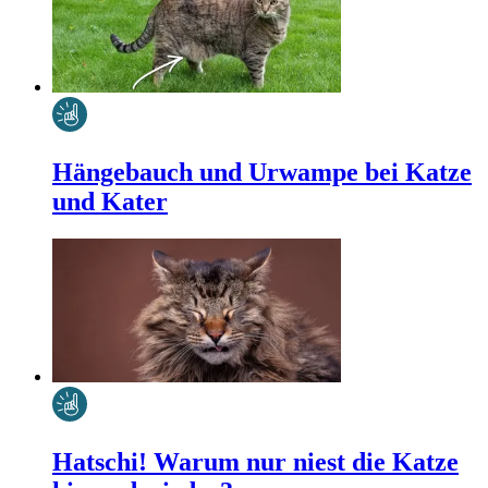
Hängebauch und Urwampe bei Katze
und Kater
Hatschi! Warum nur niest die Katze