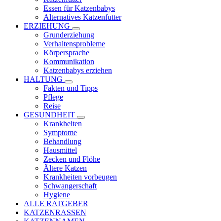
Essen für Katzenbabys
Alternatives Katzenfutter
ERZIEHUNG
Grunderziehung
Verhaltensprobleme
Körpersprache
Kommunikation
Katzenbabys erziehen
HALTUNG
Fakten und Tipps
Pflege
Reise
GESUNDHEIT
Krankheiten
Symptome
Behandlung
Hausmittel
Zecken und Flöhe
Ältere Katzen
Krankheiten vorbeugen
Schwangerschaft
Hygiene
ALLE RATGEBER
KATZENRASSEN