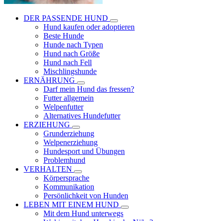
DER PASSENDE HUND
Hund kaufen oder adoptieren
Beste Hunde
Hunde nach Typen
Hund nach Größe
Hund nach Fell
Mischlingshunde
ERNÄHRUNG
Darf mein Hund das fressen?
Futter allgemein
Welpenfutter
Alternatives Hundefutter
ERZIEHUNG
Grunderziehung
Welpenerziehung
Hundesport und Übungen
Problemhund
VERHALTEN
Körpersprache
Kommunikation
Persönlichkeit von Hunden
LEBEN MIT EINEM HUND
Mit dem Hund unterwegs