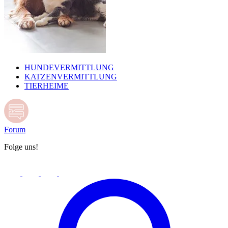
HUNDEVERMITTLUNG
KATZENVERMITTLUNG
TIERHEIME
Forum
Folge uns!