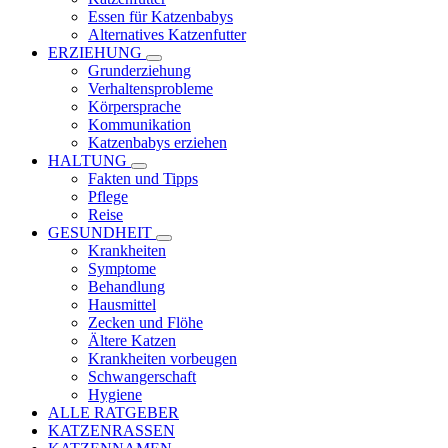
Essen für Katzenbabys
Alternatives Katzenfutter
ERZIEHUNG
Grunderziehung
Verhaltensprobleme
Körpersprache
Kommunikation
Katzenbabys erziehen
HALTUNG
Fakten und Tipps
Pflege
Reise
GESUNDHEIT
Krankheiten
Symptome
Behandlung
Hausmittel
Zecken und Flöhe
Ältere Katzen
Krankheiten vorbeugen
Schwangerschaft
Hygiene
ALLE RATGEBER
KATZENRASSEN