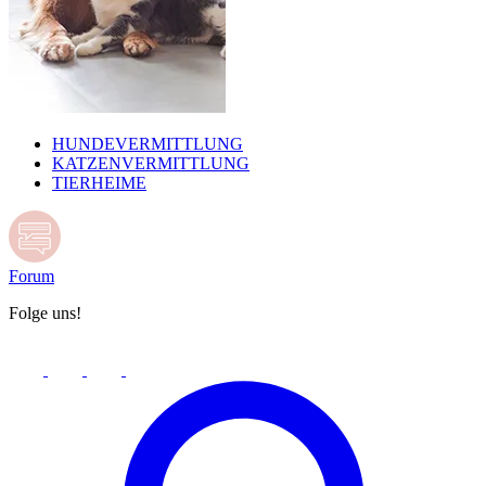
HUNDEVERMITTLUNG
KATZENVERMITTLUNG
TIERHEIME
Forum
Folge uns!