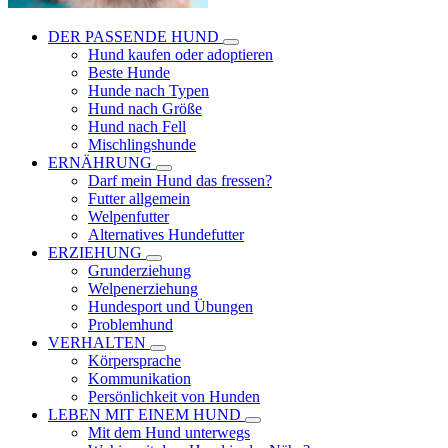
DER PASSENDE HUND
Hund kaufen oder adoptieren
Beste Hunde
Hunde nach Typen
Hund nach Größe
Hund nach Fell
Mischlingshunde
ERNÄHRUNG
Darf mein Hund das fressen?
Futter allgemein
Welpenfutter
Alternatives Hundefutter
ERZIEHUNG
Grunderziehung
Welpenerziehung
Hundesport und Übungen
Problemhund
VERHALTEN
Körpersprache
Kommunikation
Persönlichkeit von Hunden
LEBEN MIT EINEM HUND
Mit dem Hund unterwegs