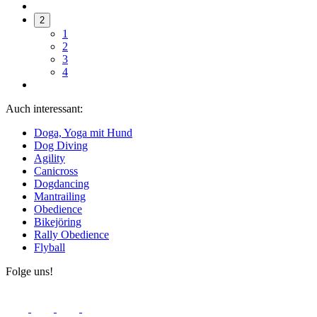
2
1
2
3
4
Auch interessant:
Doga, Yoga mit Hund
Dog Diving
Agility
Canicross
Dogdancing
Mantrailing
Obedience
Bikejöring
Rally Obedience
Flyball
Folge uns!