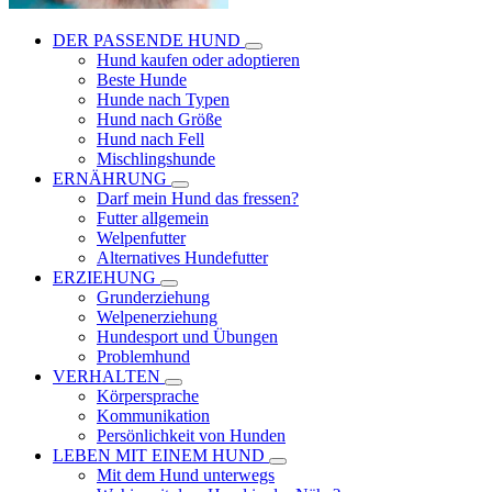
DER PASSENDE HUND
Hund kaufen oder adoptieren
Beste Hunde
Hunde nach Typen
Hund nach Größe
Hund nach Fell
Mischlingshunde
ERNÄHRUNG
Darf mein Hund das fressen?
Futter allgemein
Welpenfutter
Alternatives Hundefutter
ERZIEHUNG
Grunderziehung
Welpenerziehung
Hundesport und Übungen
Problemhund
VERHALTEN
Körpersprache
Kommunikation
Persönlichkeit von Hunden
LEBEN MIT EINEM HUND
Mit dem Hund unterwegs