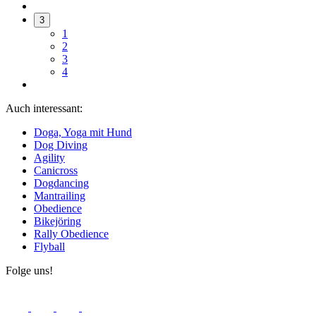
3
1
2
3
4
Auch interessant:
Doga, Yoga mit Hund
Dog Diving
Agility
Canicross
Dogdancing
Mantrailing
Obedience
Bikejöring
Rally Obedience
Flyball
Folge uns!