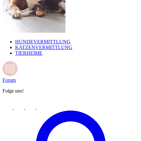
HUNDEVERMITTLUNG
KATZENVERMITTLUNG
TIERHEIME
Forum
Folge uns!