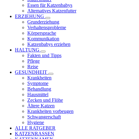
Essen für Katzenbabys
Alternatives Katzenfutter
ERZIEHUNG
Grunderziehung
Verhaltensprobleme
Körpersprache
Kommunikation
Katzenbabys erziehen
HALTUNG
Fakten und Tipps
Pflege
Reise
GESUNDHEIT
Krankheiten
Symptome
Behandlung
Hausmittel
Zecken und Flöhe
Ältere Katzen
Krankheiten vorbeugen
Schwangerschaft
Hygiene
ALLE RATGEBER
KATZENRASSEN