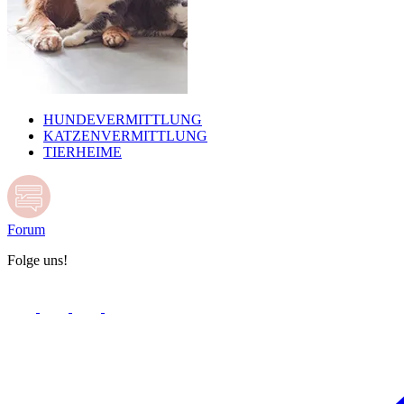
HUNDEVERMITTLUNG
KATZENVERMITTLUNG
TIERHEIME
Forum
Folge uns!