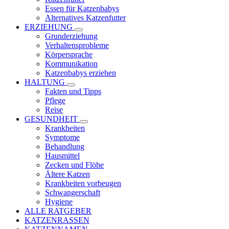
Essen für Katzenbabys
Alternatives Katzenfutter
ERZIEHUNG
Grunderziehung
Verhaltensprobleme
Körpersprache
Kommunikation
Katzenbabys erziehen
HALTUNG
Fakten und Tipps
Pflege
Reise
GESUNDHEIT
Krankheiten
Symptome
Behandlung
Hausmittel
Zecken und Flöhe
Ältere Katzen
Krankheiten vorbeugen
Schwangerschaft
Hygiene
ALLE RATGEBER
KATZENRASSEN