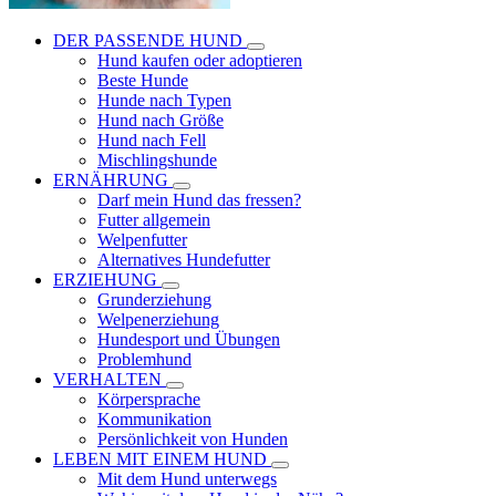
DER PASSENDE HUND
Hund kaufen oder adoptieren
Beste Hunde
Hunde nach Typen
Hund nach Größe
Hund nach Fell
Mischlingshunde
ERNÄHRUNG
Darf mein Hund das fressen?
Futter allgemein
Welpenfutter
Alternatives Hundefutter
ERZIEHUNG
Grunderziehung
Welpenerziehung
Hundesport und Übungen
Problemhund
VERHALTEN
Körpersprache
Kommunikation
Persönlichkeit von Hunden
LEBEN MIT EINEM HUND
Mit dem Hund unterwegs