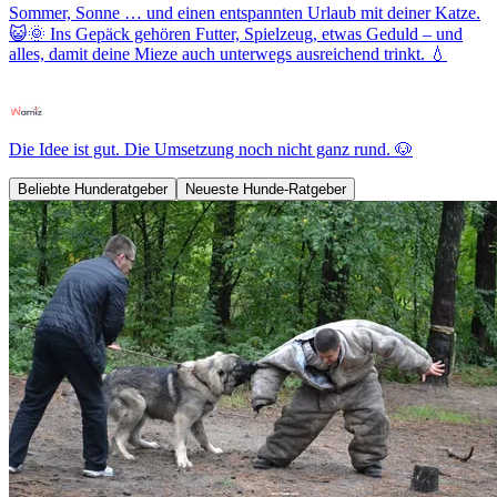
Sommer, Sonne … und einen entspannten Urlaub mit deiner Katze.
😺🌞 Ins Gepäck gehören Futter, Spielzeug, etwas Geduld – und
alles, damit deine Mieze auch unterwegs ausreichend trinkt. 💧
Die Idee ist gut. Die Umsetzung noch nicht ganz rund. 🐶
Beliebte Hunderatgeber
Neueste Hunde-Ratgeber