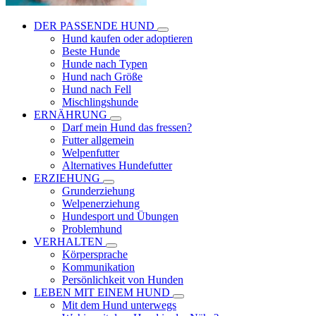
DER PASSENDE HUND
Hund kaufen oder adoptieren
Beste Hunde
Hunde nach Typen
Hund nach Größe
Hund nach Fell
Mischlingshunde
ERNÄHRUNG
Darf mein Hund das fressen?
Futter allgemein
Welpenfutter
Alternatives Hundefutter
ERZIEHUNG
Grunderziehung
Welpenerziehung
Hundesport und Übungen
Problemhund
VERHALTEN
Körpersprache
Kommunikation
Persönlichkeit von Hunden
LEBEN MIT EINEM HUND
Mit dem Hund unterwegs