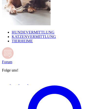
HUNDEVERMITTLUNG
KATZENVERMITTLUNG
TIERHEIME
Forum
Folge uns!