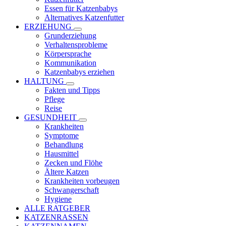
Essen für Katzenbabys
Alternatives Katzenfutter
ERZIEHUNG
Grunderziehung
Verhaltensprobleme
Körpersprache
Kommunikation
Katzenbabys erziehen
HALTUNG
Fakten und Tipps
Pflege
Reise
GESUNDHEIT
Krankheiten
Symptome
Behandlung
Hausmittel
Zecken und Flöhe
Ältere Katzen
Krankheiten vorbeugen
Schwangerschaft
Hygiene
ALLE RATGEBER
KATZENRASSEN