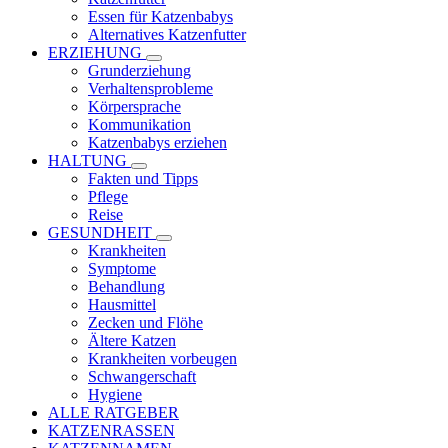
Essen für Katzenbabys
Alternatives Katzenfutter
ERZIEHUNG
Grunderziehung
Verhaltensprobleme
Körpersprache
Kommunikation
Katzenbabys erziehen
HALTUNG
Fakten und Tipps
Pflege
Reise
GESUNDHEIT
Krankheiten
Symptome
Behandlung
Hausmittel
Zecken und Flöhe
Ältere Katzen
Krankheiten vorbeugen
Schwangerschaft
Hygiene
ALLE RATGEBER
KATZENRASSEN