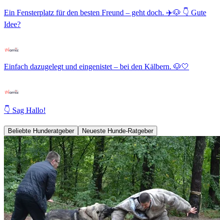
Ein Fensterplatz für den besten Freund – geht doch. ✈️🐶 👇 Gute
Idee?
Einfach dazugelegt und eingenistet – bei den Kälbern. 🐶🤍
👇 Sag Hallo!
Beliebte Hunderatgeber
Neueste Hunde-Ratgeber