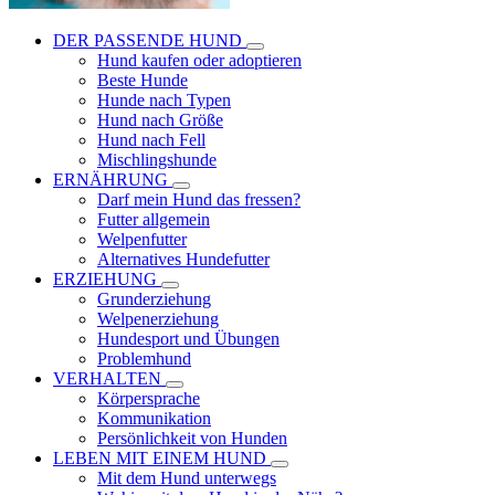
DER PASSENDE HUND
Hund kaufen oder adoptieren
Beste Hunde
Hunde nach Typen
Hund nach Größe
Hund nach Fell
Mischlingshunde
ERNÄHRUNG
Darf mein Hund das fressen?
Futter allgemein
Welpenfutter
Alternatives Hundefutter
ERZIEHUNG
Grunderziehung
Welpenerziehung
Hundesport und Übungen
Problemhund
VERHALTEN
Körpersprache
Kommunikation
Persönlichkeit von Hunden
LEBEN MIT EINEM HUND
Mit dem Hund unterwegs