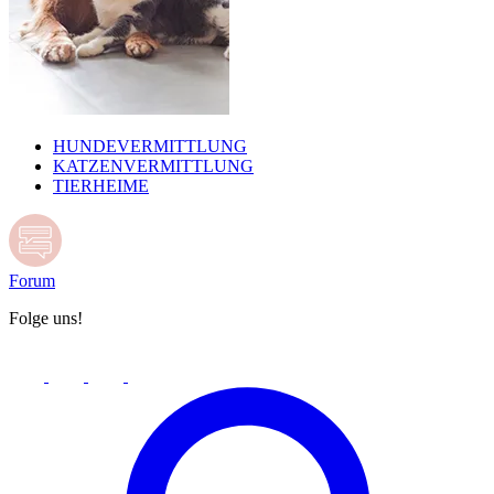
HUNDEVERMITTLUNG
KATZENVERMITTLUNG
TIERHEIME
Forum
Folge uns!