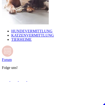
HUNDEVERMITTLUNG
KATZENVERMITTLUNG
TIERHEIME
Forum
Folge uns!