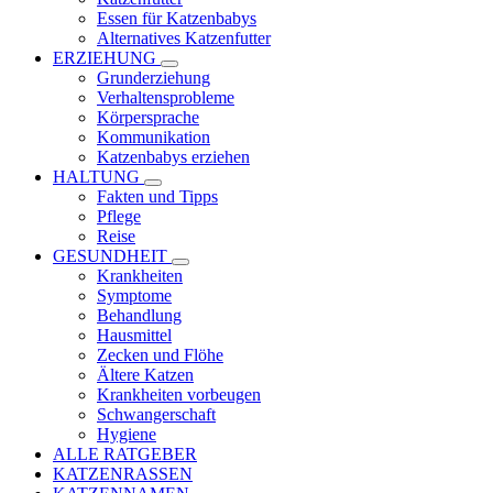
Essen für Katzenbabys
Alternatives Katzenfutter
ERZIEHUNG
Grunderziehung
Verhaltensprobleme
Körpersprache
Kommunikation
Katzenbabys erziehen
HALTUNG
Fakten und Tipps
Pflege
Reise
GESUNDHEIT
Krankheiten
Symptome
Behandlung
Hausmittel
Zecken und Flöhe
Ältere Katzen
Krankheiten vorbeugen
Schwangerschaft
Hygiene
ALLE RATGEBER
KATZENRASSEN