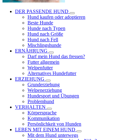
DER PASSENDE HUND
Hund kaufen oder adoptieren
Beste Hunde
Hunde nach Typen
Hund nach Größe
Hund nach Fell
Mischlingshunde
ERNÄHRUNG
Darf mein Hund das fressen?
Futter allgemein
Welpenfutter
Alternatives Hundefutter
ERZIEHUNG
Grunderziehung
Welpenerziehung
Hundesport und Übungen
Problemhund
VERHALTEN
Körpersprache
Kommunikation
Persönlichkeit von Hunden
LEBEN MIT EINEM HUND
Mit dem Hund unterwegs