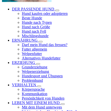
DER PASSENDE HUND
Hund kaufen oder adoptieren
Beste Hunde
Hunde nach Typen
Hund nach Größe
Hund nach Fell
Mischlingshunde
ERNÄHRUNG
Darf mein Hund das fressen?
Futter allgemein
Welpenfutter
Alternatives Hundefutter
ERZIEHUNG
Grunderziehung
Welpenerziehung
Hundesport und Übungen
Problemhund
VERHALTEN
Körpersprache
Kommunikation
Persönlichkeit von Hunden
LEBEN MIT EINEM HUND
Mit dem Hund unterwegs