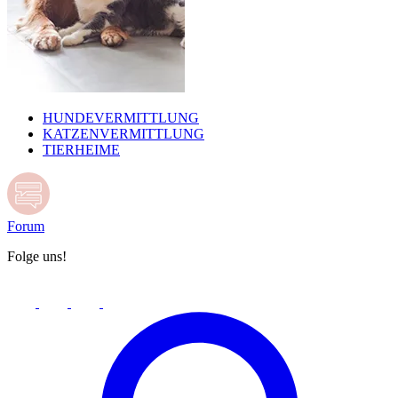
HUNDEVERMITTLUNG
KATZENVERMITTLUNG
TIERHEIME
Forum
Folge uns!