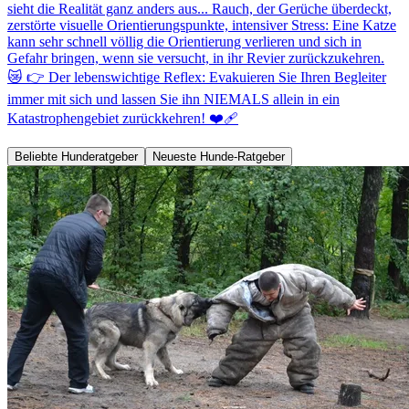
sieht die Realität ganz anders aus... Rauch, der Gerüche überdeckt,
zerstörte visuelle Orientierungspunkte, intensiver Stress: Eine Katze
kann sehr schnell völlig die Orientierung verlieren und sich in
Gefahr bringen, wenn sie versucht, in ihr Revier zurückzukehren.
😿 👉 Der lebenswichtige Reflex: Evakuieren Sie Ihren Begleiter
immer mit sich und lassen Sie ihn NIEMALS allein in ein
Katastrophengebiet zurückkehren! ❤️‍🩹
Beliebte Hunderatgeber
Neueste Hunde-Ratgeber