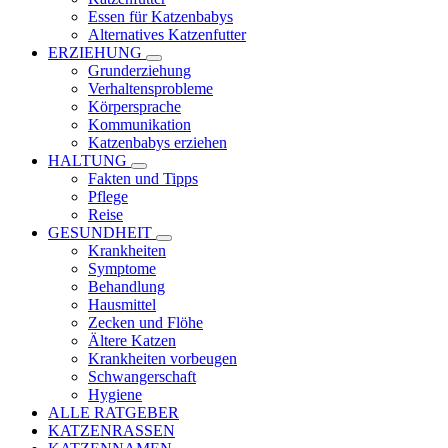
Essen für Katzenbabys
Alternatives Katzenfutter
ERZIEHUNG
Grunderziehung
Verhaltensprobleme
Körpersprache
Kommunikation
Katzenbabys erziehen
HALTUNG
Fakten und Tipps
Pflege
Reise
GESUNDHEIT
Krankheiten
Symptome
Behandlung
Hausmittel
Zecken und Flöhe
Ältere Katzen
Krankheiten vorbeugen
Schwangerschaft
Hygiene
ALLE RATGEBER
KATZENRASSEN