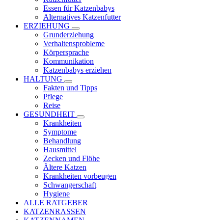
Essen für Katzenbabys
Alternatives Katzenfutter
ERZIEHUNG
Grunderziehung
Verhaltensprobleme
Körpersprache
Kommunikation
Katzenbabys erziehen
HALTUNG
Fakten und Tipps
Pflege
Reise
GESUNDHEIT
Krankheiten
Symptome
Behandlung
Hausmittel
Zecken und Flöhe
Ältere Katzen
Krankheiten vorbeugen
Schwangerschaft
Hygiene
ALLE RATGEBER
KATZENRASSEN