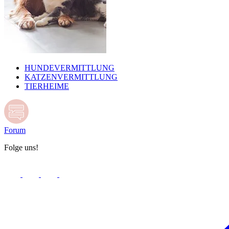
HUNDEVERMITTLUNG
KATZENVERMITTLUNG
TIERHEIME
Forum
Folge uns!