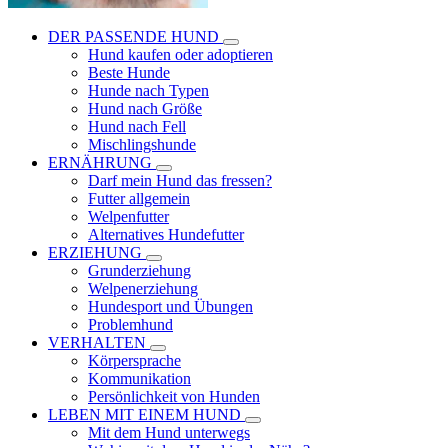
DER PASSENDE HUND
Hund kaufen oder adoptieren
Beste Hunde
Hunde nach Typen
Hund nach Größe
Hund nach Fell
Mischlingshunde
ERNÄHRUNG
Darf mein Hund das fressen?
Futter allgemein
Welpenfutter
Alternatives Hundefutter
ERZIEHUNG
Grunderziehung
Welpenerziehung
Hundesport und Übungen
Problemhund
VERHALTEN
Körpersprache
Kommunikation
Persönlichkeit von Hunden
LEBEN MIT EINEM HUND
Mit dem Hund unterwegs