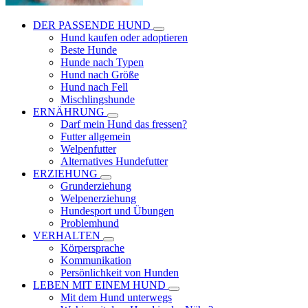
DER PASSENDE HUND
Hund kaufen oder adoptieren
Beste Hunde
Hunde nach Typen
Hund nach Größe
Hund nach Fell
Mischlingshunde
ERNÄHRUNG
Darf mein Hund das fressen?
Futter allgemein
Welpenfutter
Alternatives Hundefutter
ERZIEHUNG
Grunderziehung
Welpenerziehung
Hundesport und Übungen
Problemhund
VERHALTEN
Körpersprache
Kommunikation
Persönlichkeit von Hunden
LEBEN MIT EINEM HUND
Mit dem Hund unterwegs