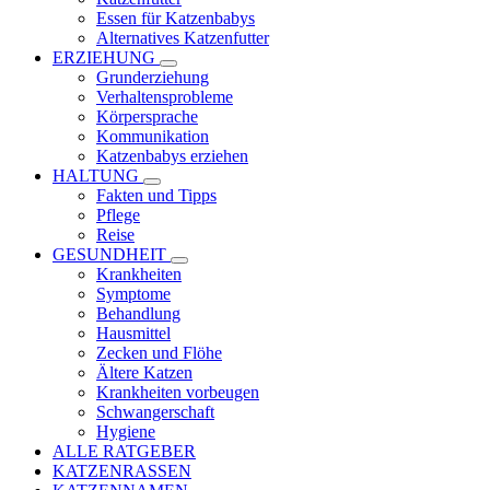
Essen für Katzenbabys
Alternatives Katzenfutter
ERZIEHUNG
Grunderziehung
Verhaltensprobleme
Körpersprache
Kommunikation
Katzenbabys erziehen
HALTUNG
Fakten und Tipps
Pflege
Reise
GESUNDHEIT
Krankheiten
Symptome
Behandlung
Hausmittel
Zecken und Flöhe
Ältere Katzen
Krankheiten vorbeugen
Schwangerschaft
Hygiene
ALLE RATGEBER
KATZENRASSEN