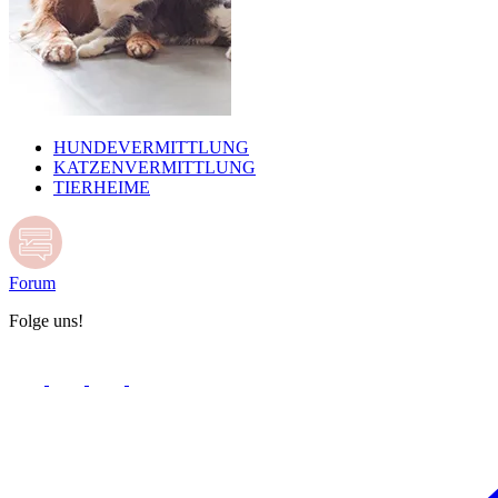
HUNDEVERMITTLUNG
KATZENVERMITTLUNG
TIERHEIME
Forum
Folge uns!