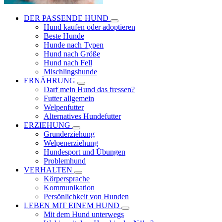
DER PASSENDE HUND
Hund kaufen oder adoptieren
Beste Hunde
Hunde nach Typen
Hund nach Größe
Hund nach Fell
Mischlingshunde
ERNÄHRUNG
Darf mein Hund das fressen?
Futter allgemein
Welpenfutter
Alternatives Hundefutter
ERZIEHUNG
Grunderziehung
Welpenerziehung
Hundesport und Übungen
Problemhund
VERHALTEN
Körpersprache
Kommunikation
Persönlichkeit von Hunden
LEBEN MIT EINEM HUND
Mit dem Hund unterwegs