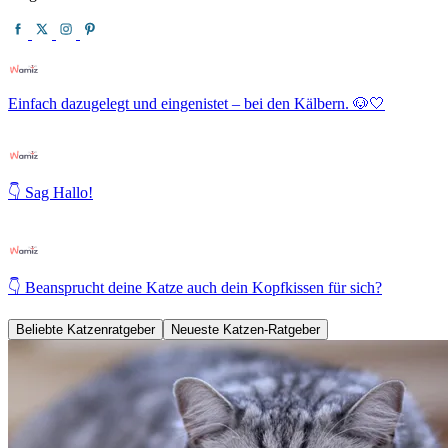
Einfach dazugelegt und eingenistet – bei den Kälbern. 🐶🤍
👇 Sag Hallo!
👇 Beansprucht deine Katze auch dein Kopfkissen für sich?
Beliebte Katzenratgeber
Neueste Katzen-Ratgeber