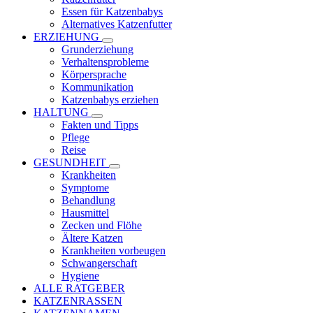
Essen für Katzenbabys
Alternatives Katzenfutter
ERZIEHUNG
Grunderziehung
Verhaltensprobleme
Körpersprache
Kommunikation
Katzenbabys erziehen
HALTUNG
Fakten und Tipps
Pflege
Reise
GESUNDHEIT
Krankheiten
Symptome
Behandlung
Hausmittel
Zecken und Flöhe
Ältere Katzen
Krankheiten vorbeugen
Schwangerschaft
Hygiene
ALLE RATGEBER
KATZENRASSEN