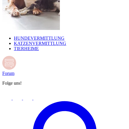
HUNDEVERMITTLUNG
KATZENVERMITTLUNG
TIERHEIME
Forum
Folge uns!