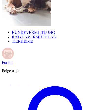
HUNDEVERMITTLUNG
KATZENVERMITTLUNG
TIERHEIME
Forum
Folge uns!