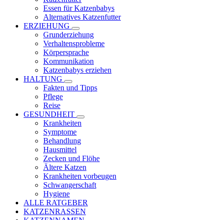
Essen für Katzenbabys
Alternatives Katzenfutter
ERZIEHUNG
Grunderziehung
Verhaltensprobleme
Körpersprache
Kommunikation
Katzenbabys erziehen
HALTUNG
Fakten und Tipps
Pflege
Reise
GESUNDHEIT
Krankheiten
Symptome
Behandlung
Hausmittel
Zecken und Flöhe
Ältere Katzen
Krankheiten vorbeugen
Schwangerschaft
Hygiene
ALLE RATGEBER
KATZENRASSEN