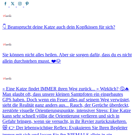
👇 Beansprucht deine Katze auch dein Kopfkissen für sich?
Sie können nicht alles heilen. Aber sie sorgen dafür, dass du es nicht
allein durchstehen musst. ❤️🐶
« Eine Katze findet IMMER ihren Weg zurück... » Wirklich? 🤔🔥
Man glaubt oft, dass unsere kleinen Samtpfoten ein eingebautes
GPS haben. Doch wenn ein Feuer alles auf seinem Weg verwüstet,
sieht die Realität ganz anders aus... Rauch, der Gerüche überdeckt,
zerstörte visuelle Orientierungspunkte, intensiver Stress: Eine Katze
kann sehr schnell völlig die Orientierung verlieren und sich in
Gefahr bringen, wenn sie versucht, in ihr Revier zurückzukehren.
😿 👉 Der lebenswichtige Reflex: Evakuieren Sie Ihren Begleiter
immer mit sich und lassen Sie ihn NIEMALS allein in ein