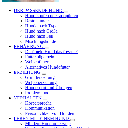
DER PASSENDE HUND
Hund kaufen oder adoptieren
Beste Hunde
Hunde nach Typen
Hund nach Größe
Hund nach Fell
Mischlingshunde
ERNÄHRUNG
Darf mein Hund das fressen?
Futter allgemein
Welpenfutter
Alternatives Hundefutter
ERZIEHUNG
Grunderziehung
Welpenerziehung
Hundesport und Übungen
Problemhund
VERHALTEN
Körpersprache
Kommunikation
Persönlichkeit von Hunden
LEBEN MIT EINEM HUND
Mit dem Hund unterwegs