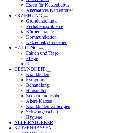
Essen für Katzenbabys
Alternatives Katzenfutter
ERZIEHUNG
Grunderziehung
Verhaltensprobleme
Körpersprache
Kommunikation
Katzenbabys erziehen
HALTUNG
Fakten und Tipps
Pflege
Reise
GESUNDHEIT
Krankheiten
Symptome
Behandlung
Hausmittel
Zecken und Flöhe
Ältere Katzen
Krankheiten vorbeugen
Schwangerschaft
Hygiene
ALLE RATGEBER
KATZENRASSEN