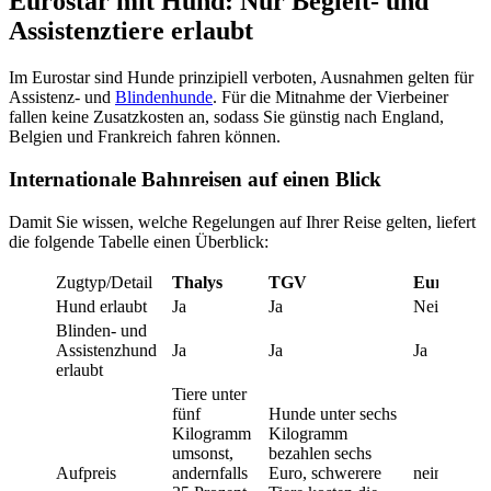
Eurostar mit Hund: Nur Begleit- und
Assistenztiere erlaubt
Im Eurostar sind Hunde prinzipiell verboten, Ausnahmen gelten für
Assistenz- und
Blindenhunde
. Für die Mitnahme der Vierbeiner
fallen keine Zusatzkosten an, sodass Sie günstig nach England,
Belgien und Frankreich fahren können.
Internationale Bahnreisen auf einen Blick
Damit Sie wissen, welche Regelungen auf Ihrer Reise gelten, liefert
die folgende Tabelle einen Überblick:
Zugtyp/Detail
Thalys
TGV
Eurostar
Hund erlaubt
Ja
Ja
Nein
Blinden- und
Assistenzhund
Ja
Ja
Ja
erlaubt
Tiere unter
fünf
Hunde unter sechs
Kilogramm
Kilogramm
umsonst,
bezahlen sechs
Aufpreis
andernfalls
Euro, schwerere
nein