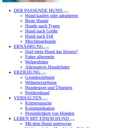
DER PASSENDE HUND
Hund kaufen oder adoptieren
Beste Hunde
Hunde nach Typen
Hund nach Größe
Hund nach Fell
Mischlingshunde
ERNÄHRUNG
Darf mein Hund das fressen?
Futter allgemein
Welpenfutter
Alternatives Hundefutter
ERZIEHUNG
Grunderziehung
Welpenerziehung
Hundesport und Übungen
Problemhund
VERHALTEN
Körpersprache
Kommunikation
Persönlichkeit von Hunden
LEBEN MIT EINEM HUND
Mit dem Hund unterwegs