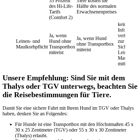
35 Prozent
Tiere kosten die
des Hi-Life-
Hälfte des normalen
Tarifs
Erwachsenenpreises
(Comfort 2)
keine
Informatio
Ja, wenn
verfügbar,
Ja, wenn Hund
Leinen- und
Hund ohne
zur
ohne Transportbox
Maulkorbpflicht
Transportbox
Sicherheit
mitreist
mitreist
Leine und
Maulkorb
mitführen.
Unsere Empfehlung: Sind Sie mit dem
Thalys oder TGV unterwegs, beachten Sie
die Reisebestimmungen für Tiere.
Damit Sie eine sichere Fahrt mit Ihrem Hund im TGV oder Thalys
haben, denken Sie an Folgendes:
Für Hunde ist eine Transportbox mit den Höchstmaßen 45 x
30 x 25 Zentimeter (TGV) oder 55 x 30 x 30 Zentimeter
(Thalys) erlaubt.