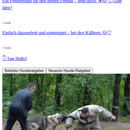
Ein Fensterplatz für den besten Freund – geht doch. ✈️🐶 👇 Gute
Idee?
Einfach dazugelegt und eingenistet – bei den Kälbern. 🐶🤍
👇 Sag Hallo!
Beliebte Hunderatgeber
Neueste Hunde-Ratgeber