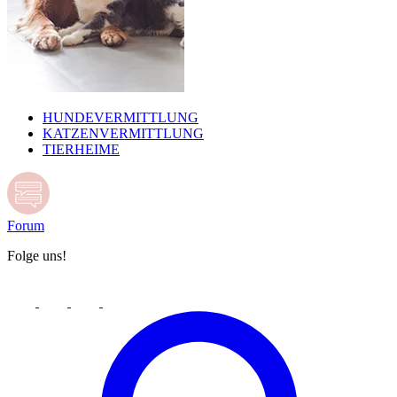
HUNDEVERMITTLUNG
KATZENVERMITTLUNG
TIERHEIME
Forum
Folge uns!