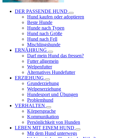
DER PASSENDE HUND
Hund kaufen oder adoptieren
Beste Hunde
Hunde nach Typen
Hund nach Größe
Hund nach Fell
Mischlingshunde
ERNÄHRUNG
Darf mein Hund das fressen?
Futter allgemein
Welpenfutter
Alternatives Hundefutter
ERZIEHUNG
Grunderziehung
Welpenerziehung
Hundesport und Übungen
Problemhund
VERHALTEN
Körpersprache
Kommunikation
Persönlichkeit von Hunden
LEBEN MIT EINEM HUND
Mit dem Hund unterwegs