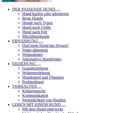
DER PASSENDE HUND
Hund kaufen oder adoptieren
Beste Hunde
Hunde nach Typen
Hund nach Größe
Hund nach Fell
Mischlingshunde
ERNÄHRUNG
Darf mein Hund das fressen?
Futter allgemein
Welpenfutter
Alternatives Hundefutter
ERZIEHUNG
Grunderziehung
Welpenerziehung
Hundesport und Übungen
Problemhund
VERHALTEN
Körpersprache
Kommunikation
Persönlichkeit von Hunden
LEBEN MIT EINEM HUND
Mit dem Hund unterwegs