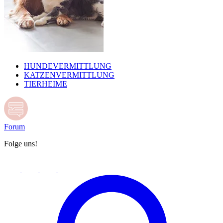
HUNDEVERMITTLUNG
KATZENVERMITTLUNG
TIERHEIME
Forum
Folge uns!