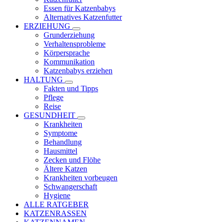
Essen für Katzenbabys
Alternatives Katzenfutter
ERZIEHUNG
Grunderziehung
Verhaltensprobleme
Körpersprache
Kommunikation
Katzenbabys erziehen
HALTUNG
Fakten und Tipps
Pflege
Reise
GESUNDHEIT
Krankheiten
Symptome
Behandlung
Hausmittel
Zecken und Flöhe
Ältere Katzen
Krankheiten vorbeugen
Schwangerschaft
Hygiene
ALLE RATGEBER
KATZENRASSEN