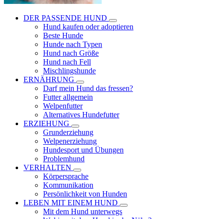
DER PASSENDE HUND
Hund kaufen oder adoptieren
Beste Hunde
Hunde nach Typen
Hund nach Größe
Hund nach Fell
Mischlingshunde
ERNÄHRUNG
Darf mein Hund das fressen?
Futter allgemein
Welpenfutter
Alternatives Hundefutter
ERZIEHUNG
Grunderziehung
Welpenerziehung
Hundesport und Übungen
Problemhund
VERHALTEN
Körpersprache
Kommunikation
Persönlichkeit von Hunden
LEBEN MIT EINEM HUND
Mit dem Hund unterwegs