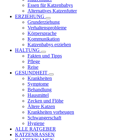
Essen für Katzenbabys
Alternatives Katzenfutter
ERZIEHUNG
Grunderziehung
Verhaltensprobleme
Körpersprache
Kommunikation
Katzenbabys erziehen
HALTUNG
Fakten und Tipps
Pflege
Reise
GESUNDHEIT
Krankheiten
Symptome
Behandlung
Hausmittel
Zecken und Flöhe
Ältere Katzen
Krankheiten vorbeugen
Schwangerschaft
Hygiene
ALLE RATGEBER
KATZENRASSEN