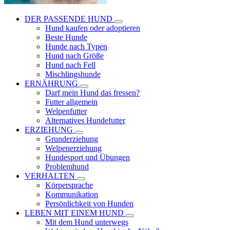
DER PASSENDE HUND
Hund kaufen oder adoptieren
Beste Hunde
Hunde nach Typen
Hund nach Größe
Hund nach Fell
Mischlingshunde
ERNÄHRUNG
Darf mein Hund das fressen?
Futter allgemein
Welpenfutter
Alternatives Hundefutter
ERZIEHUNG
Grunderziehung
Welpenerziehung
Hundesport und Übungen
Problemhund
VERHALTEN
Körpersprache
Kommunikation
Persönlichkeit von Hunden
LEBEN MIT EINEM HUND
Mit dem Hund unterwegs