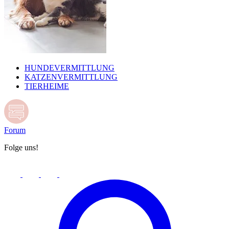
HUNDEVERMITTLUNG
KATZENVERMITTLUNG
TIERHEIME
Forum
Folge uns!