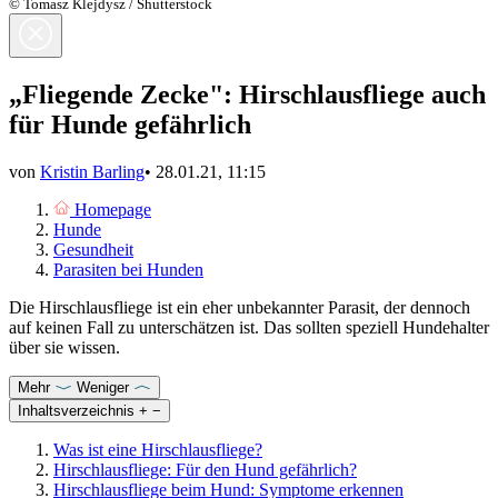
© Tomasz Klejdysz / Shutterstock
„Fliegende Zecke": Hirschlausfliege auch
für Hunde gefährlich
von
Kristin Barling
•
28.01.21, 11:15
Homepage
Hunde
Gesundheit
Parasiten bei Hunden
Die Hirschlausfliege ist ein eher unbekannter Parasit, der dennoch
auf keinen Fall zu unterschätzen ist. Das sollten speziell Hundehalter
über sie wissen.
Mehr
Weniger
Inhaltsverzeichnis
+
−
Was ist eine Hirschlausfliege?
Hirschlausfliege: Für den Hund gefährlich?
Hirschlausfliege beim Hund: Symptome erkennen