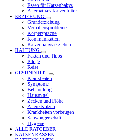
Essen für Katzenbabys
Alternatives Katzenfutter
ERZIEHUNG
Grunderziehung
Verhaltensprobleme
Körpersprache
Kommunikation
Katzenbabys erziehen
HALTUNG
Fakten und Tipps
Pflege
Reise
GESUNDHEIT
Krankheiten
Symptome
Behandlung
Hausmittel
Zecken und Flöhe
Ältere Katzen
Krankheiten vorbeugen
Schwangerschaft
Hygiene
ALLE RATGEBER
KATZENRASSEN