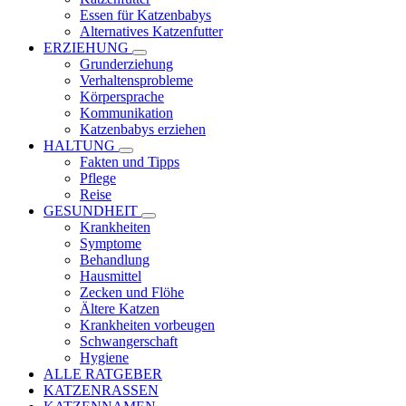
Essen für Katzenbabys
Alternatives Katzenfutter
ERZIEHUNG
Grunderziehung
Verhaltensprobleme
Körpersprache
Kommunikation
Katzenbabys erziehen
HALTUNG
Fakten und Tipps
Pflege
Reise
GESUNDHEIT
Krankheiten
Symptome
Behandlung
Hausmittel
Zecken und Flöhe
Ältere Katzen
Krankheiten vorbeugen
Schwangerschaft
Hygiene
ALLE RATGEBER
KATZENRASSEN