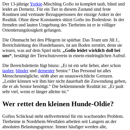
Der 13-jährige
Yorkie
-Mischling Gofio ist komplett taub, blind und
leidet an Demenz. Für ein Tier in diesem Zustand sind feste
Routinen und vertraute Bezugspersonen der einzige Anker in der
Realität. Ohne diese Konstanten stürzt Gofio ins Bodenlose. In der
fremden und lauten Umgebung des Tierheims ist er in völliger
Orientierungslosigkeit gefangen.
Die Ohnmacht bei den Pflegern ist spürbar. Das Team um Jill J.,
Bereichsleitung des Hundehauses, ist am Boden zerstört, denn sie
wissen, was auf dem Spiel steht.
„Gofio leidet wirklich doll bei
uns“
, bestätigt der Tierschutzverein in einem eindringlichen Aufruf.
Die Bereichsleiterin fügt hinzu: „Er ist ein sehr lieber, aber schon
tauber
,
blinder
und
dementer
Senior.“ Das Personal tut alles
Menschenmögliche, stößt aber an unausweichliche Grenzen.
„Leider können wir ihm hier nicht dauerhaft die Zuwendung geben,
die er als Senior benötigt.“ Die beklemmende Realität ist: „Er jault
sehr viel, wenn er länger alleine ist.“
Wer rettet den kleinen Hunde-Oldie?
Gofios Schicksal steht stellvertretend für ein wachsendes Problem.
Tierheime in Nordrhein-Westfalen arbeiten seit Langem an der
absoluten Belastungsgrenze. Immer häufiger werden alte,