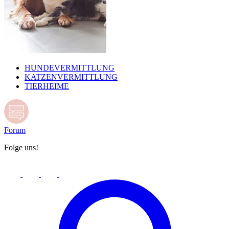
HUNDEVERMITTLUNG
KATZENVERMITTLUNG
TIERHEIME
Forum
Folge uns!