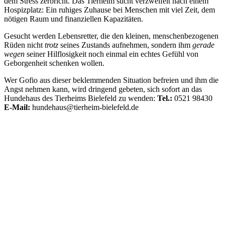
dem Stress zerbricht. Das Tierheim sucht verzweifelt nach einem
Hospizplatz: Ein ruhiges Zuhause bei Menschen mit viel Zeit, dem
nötigen Raum und finanziellen Kapazitäten.
Gesucht werden Lebensretter, die den kleinen, menschenbezogenen
Rüden nicht
trotz
seines Zustands aufnehmen, sondern ihm
gerade
wegen
seiner Hilflosigkeit noch einmal ein echtes Gefühl von
Geborgenheit schenken wollen.
Wer Gofio aus dieser beklemmenden Situation befreien und ihm die
Angst nehmen kann, wird dringend gebeten, sich sofort an das
Hundehaus des Tierheims Bielefeld zu wenden:
Tel.:
0521 98430
E-Mail:
hundehaus@tierheim-bielefeld.de