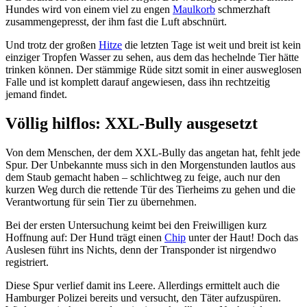
Hundes wird von einem viel zu engen
Maulkorb
schmerzhaft
zusammengepresst, der ihm fast die Luft abschnürt.
Und trotz der großen
Hitze
die letzten Tage ist weit und breit ist kein
einziger Tropfen Wasser zu sehen, aus dem das hechelnde Tier hätte
trinken können. Der stämmige Rüde sitzt somit in einer ausweglosen
Falle und ist komplett darauf angewiesen, dass ihn rechtzeitig
jemand findet.
Völlig hilflos: XXL-Bully ausgesetzt
Von dem Menschen, der dem XXL-Bully das angetan hat, fehlt jede
Spur. Der Unbekannte muss sich in den Morgenstunden lautlos aus
dem Staub gemacht haben – schlichtweg zu feige, auch nur den
kurzen Weg durch die rettende Tür des Tierheims zu gehen und die
Verantwortung für sein Tier zu übernehmen.
Bei der ersten Untersuchung keimt bei den Freiwilligen kurz
Hoffnung auf: Der Hund trägt einen
Chip
unter der Haut! Doch das
Auslesen führt ins Nichts, denn der Transponder ist nirgendwo
registriert.
Diese Spur verlief damit ins Leere. Allerdings ermittelt auch die
Hamburger Polizei bereits und versucht, den Täter aufzuspüren.