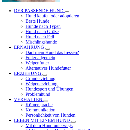
DER PASSENDE HUND
Hund kaufen oder adoptieren
Beste Hunde
Hunde nach Typen
Hund nach Größe
Hund nach Fell
Mischlingshunde
ERNÄHRUNG
Darf mein Hund das fressen?
Futter allgemein
Welpenfutter
Alternatives Hundefutter
ERZIEHUNG
Grunderziehung
Welpenerziehung
Hundesport und Übungen
Problemhund
VERHALTEN
Körpersprache
Kommunikation
Persönlichkeit von Hunden
LEBEN MIT EINEM HUND
Mit dem Hund unterwegs