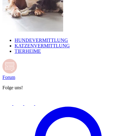
HUNDEVERMITTLUNG
KATZENVERMITTLUNG
TIERHEIME
Forum
Folge uns!