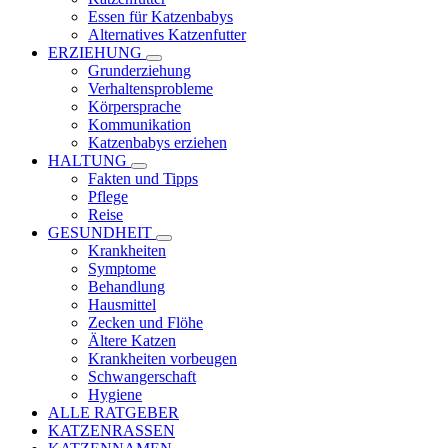
Essen für Katzenbabys
Alternatives Katzenfutter
ERZIEHUNG
Grunderziehung
Verhaltensprobleme
Körpersprache
Kommunikation
Katzenbabys erziehen
HALTUNG
Fakten und Tipps
Pflege
Reise
GESUNDHEIT
Krankheiten
Symptome
Behandlung
Hausmittel
Zecken und Flöhe
Ältere Katzen
Krankheiten vorbeugen
Schwangerschaft
Hygiene
ALLE RATGEBER
KATZENRASSEN