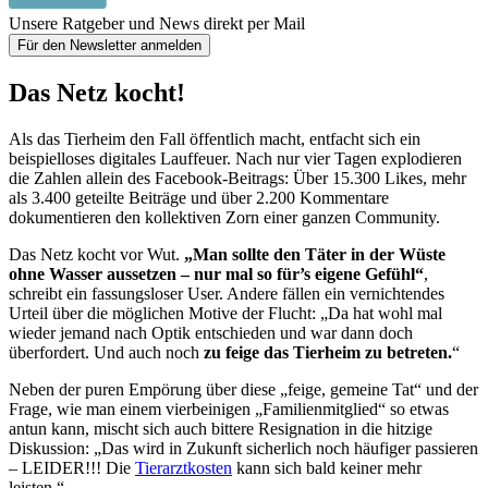
Unsere Ratgeber und News direkt per Mail
Für den Newsletter anmelden
Das Netz kocht!
Als das Tierheim den Fall öffentlich macht, entfacht sich ein
beispielloses digitales Lauffeuer. Nach nur vier Tagen explodieren
die Zahlen allein des Facebook-Beitrags: Über 15.300 Likes, mehr
als 3.400 geteilte Beiträge und über 2.200 Kommentare
dokumentieren den kollektiven Zorn einer ganzen Community.
Das Netz kocht vor Wut.
„Man sollte den Täter in der Wüste
ohne Wasser aussetzen – nur mal so für’s eigene Gefühl“
,
schreibt ein fassungsloser User. Andere fällen ein vernichtendes
Urteil über die möglichen Motive der Flucht: „Da hat wohl mal
wieder jemand nach Optik entschieden und war dann doch
überfordert. Und auch noch
zu feige das Tierheim zu betreten.
“
Neben der puren Empörung über diese „feige, gemeine Tat“ und der
Frage, wie man einem vierbeinigen „Familienmitglied“ so etwas
antun kann, mischt sich auch bittere Resignation in die hitzige
Diskussion: „Das wird in Zukunft sicherlich noch häufiger passieren
– LEIDER!!! Die
Tierarztkosten
kann sich bald keiner mehr
leisten.“