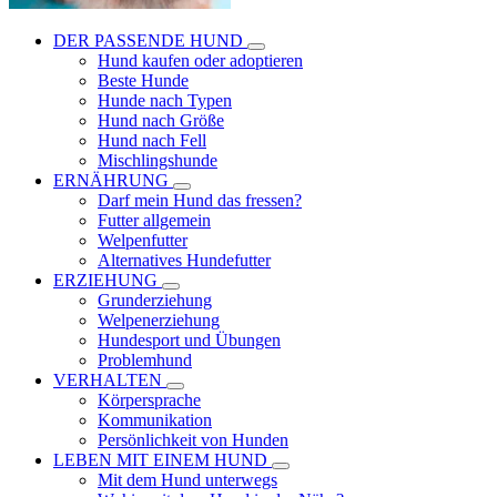
DER PASSENDE HUND
Hund kaufen oder adoptieren
Beste Hunde
Hunde nach Typen
Hund nach Größe
Hund nach Fell
Mischlingshunde
ERNÄHRUNG
Darf mein Hund das fressen?
Futter allgemein
Welpenfutter
Alternatives Hundefutter
ERZIEHUNG
Grunderziehung
Welpenerziehung
Hundesport und Übungen
Problemhund
VERHALTEN
Körpersprache
Kommunikation
Persönlichkeit von Hunden
LEBEN MIT EINEM HUND
Mit dem Hund unterwegs