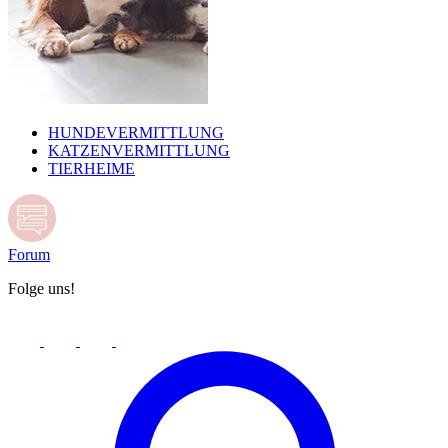
HUNDEVERMITTLUNG
KATZENVERMITTLUNG
TIERHEIME
Forum
Folge uns!