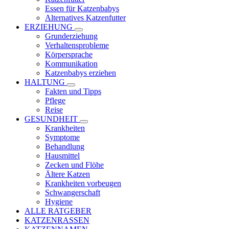
Essen für Katzenbabys
Alternatives Katzenfutter
ERZIEHUNG
Grunderziehung
Verhaltensprobleme
Körpersprache
Kommunikation
Katzenbabys erziehen
HALTUNG
Fakten und Tipps
Pflege
Reise
GESUNDHEIT
Krankheiten
Symptome
Behandlung
Hausmittel
Zecken und Flöhe
Ältere Katzen
Krankheiten vorbeugen
Schwangerschaft
Hygiene
ALLE RATGEBER
KATZENRASSEN