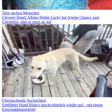
Tiere suchen Menschen
Cleverer Hund: Albino-Welpe Lucky hat (k)eine Chance zum
Überleben, aber er nutzt sie gut
Überraschende Nachrichten
Entführter Hund Blanco taucht plötzlich wieder auf – mit einem
Entschuldigungsbrief