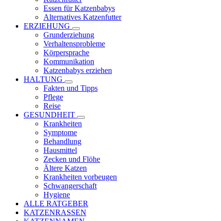
Essen für Katzenbabys
Alternatives Katzenfutter
ERZIEHUNG
Grunderziehung
Verhaltensprobleme
Körpersprache
Kommunikation
Katzenbabys erziehen
HALTUNG
Fakten und Tipps
Pflege
Reise
GESUNDHEIT
Krankheiten
Symptome
Behandlung
Hausmittel
Zecken und Flöhe
Ältere Katzen
Krankheiten vorbeugen
Schwangerschaft
Hygiene
ALLE RATGEBER
KATZENRASSEN