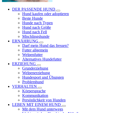
DER PASSENDE HUND
Hund kaufen oder adoptieren
Beste Hunde
Hunde nach Typen
Hund nach Größe
Hund nach Fell
Mischlingshunde
ERNÄHRUNG
Darf mein Hund das fressen?
Futter allgemein
Welpenfutter
Alternatives Hundefutter
ERZIEHUNG
Grunderziehung
Welpenerziehung
Hundesport und Übungen
Problemhund
VERHALTEN
Körpersprache
Kommunikation
Persönlichkeit von Hunden
LEBEN MIT EINEM HUND
Mit dem Hund unterwegs