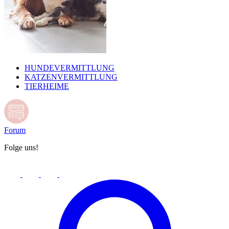
HUNDEVERMITTLUNG
KATZENVERMITTLUNG
TIERHEIME
Forum
Folge uns!