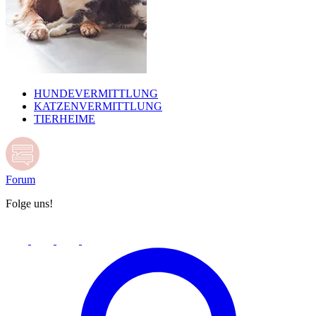
HUNDEVERMITTLUNG
KATZENVERMITTLUNG
TIERHEIME
Forum
Folge uns!