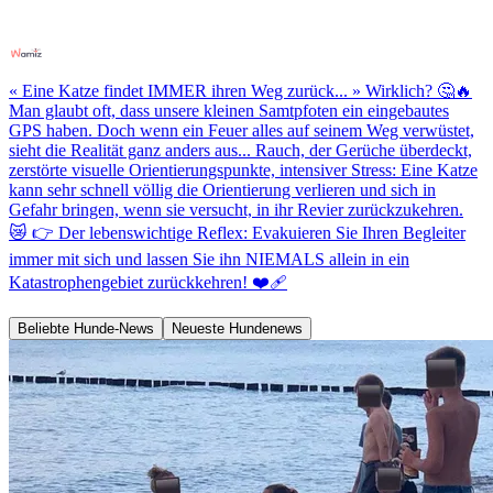
« Eine Katze findet IMMER ihren Weg zurück... » Wirklich? 🤔🔥
Man glaubt oft, dass unsere kleinen Samtpfoten ein eingebautes
GPS haben. Doch wenn ein Feuer alles auf seinem Weg verwüstet,
sieht die Realität ganz anders aus... Rauch, der Gerüche überdeckt,
zerstörte visuelle Orientierungspunkte, intensiver Stress: Eine Katze
kann sehr schnell völlig die Orientierung verlieren und sich in
Gefahr bringen, wenn sie versucht, in ihr Revier zurückzukehren.
😿 👉 Der lebenswichtige Reflex: Evakuieren Sie Ihren Begleiter
immer mit sich und lassen Sie ihn NIEMALS allein in ein
Katastrophengebiet zurückkehren! ❤️‍🩹
Beliebte Hunde-News
Neueste Hundenews