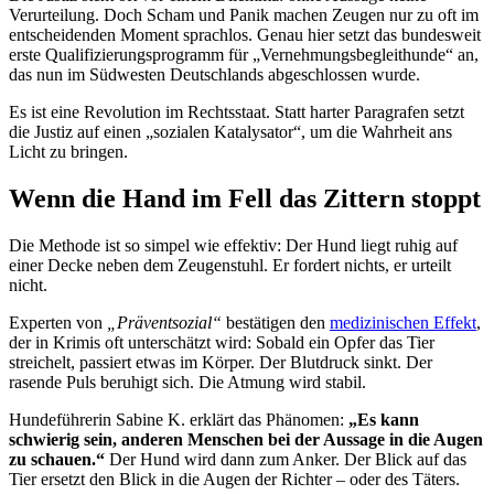
Verurteilung. Doch Scham und Panik machen Zeugen nur zu oft im
entscheidenden Moment sprachlos. Genau hier setzt das bundesweit
erste Qualifizierungsprogramm für „Vernehmungsbegleithunde“ an,
das nun im Südwesten Deutschlands abgeschlossen wurde.
Es ist eine Revolution im Rechtsstaat. Statt harter Paragrafen setzt
die Justiz auf einen „sozialen Katalysator“, um die Wahrheit ans
Licht zu bringen.
Wenn die Hand im Fell das Zittern stoppt
Die Methode ist so simpel wie effektiv: Der Hund liegt ruhig auf
einer Decke neben dem Zeugenstuhl. Er fordert nichts, er urteilt
nicht.
Experten von
„Präventsozial“
bestätigen den
medizinischen Effekt
,
der in Krimis oft unterschätzt wird: Sobald ein Opfer das Tier
streichelt, passiert etwas im Körper. Der Blutdruck sinkt. Der
rasende Puls beruhigt sich. Die Atmung wird stabil.
Hundeführerin Sabine K. erklärt das Phänomen:
„Es kann
schwierig sein, anderen Menschen bei der Aussage in die Augen
zu schauen.“
Der Hund wird dann zum Anker. Der Blick auf das
Tier ersetzt den Blick in die Augen der Richter – oder des Täters.