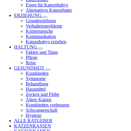
Essen für Katzenbabys
Alternatives Katzenfutter
ERZIEHUNG
Grunderziehung
Verhaltensprobleme
Körpersprache
Kommunikation
Katzenbabys erziehen
HALTUNG
Fakten und Tipps
Pflege
Reise
GESUNDHEIT
Krankheiten
Symptome
Behandlung
Hausmittel
Zecken und Flöhe
Ältere Katzen
Krankheiten vorbeugen
Schwangerschaft
Hygiene
ALLE RATGEBER
KATZENRASSEN