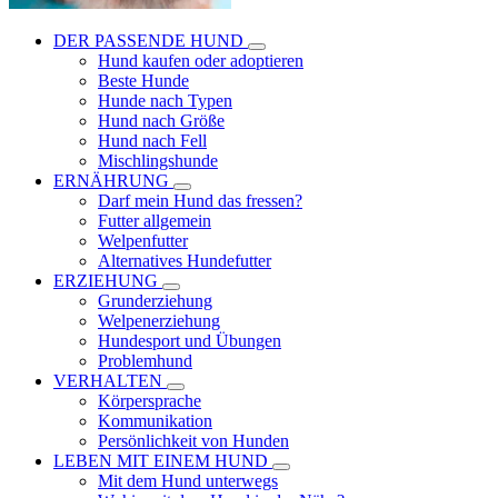
DER PASSENDE HUND
Hund kaufen oder adoptieren
Beste Hunde
Hunde nach Typen
Hund nach Größe
Hund nach Fell
Mischlingshunde
ERNÄHRUNG
Darf mein Hund das fressen?
Futter allgemein
Welpenfutter
Alternatives Hundefutter
ERZIEHUNG
Grunderziehung
Welpenerziehung
Hundesport und Übungen
Problemhund
VERHALTEN
Körpersprache
Kommunikation
Persönlichkeit von Hunden
LEBEN MIT EINEM HUND
Mit dem Hund unterwegs