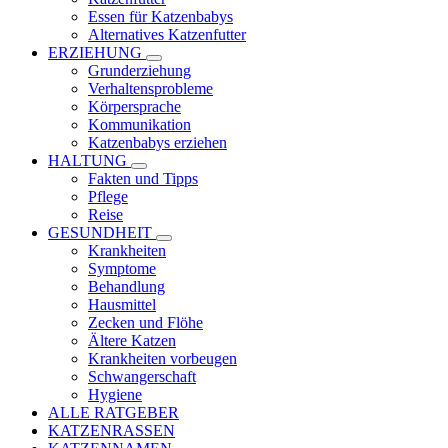
Essen für Katzenbabys
Alternatives Katzenfutter
ERZIEHUNG
Grunderziehung
Verhaltensprobleme
Körpersprache
Kommunikation
Katzenbabys erziehen
HALTUNG
Fakten und Tipps
Pflege
Reise
GESUNDHEIT
Krankheiten
Symptome
Behandlung
Hausmittel
Zecken und Flöhe
Ältere Katzen
Krankheiten vorbeugen
Schwangerschaft
Hygiene
ALLE RATGEBER
KATZENRASSEN