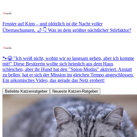
Fenster auf Kipp – und plötzlich ist die Nacht voller
Überraschungen. 🌙 👇 Was ist dein größter nächtlicher Störfaktor?
🐾😂 "Ich weiß nicht, wohin wir so langsam gehen, aber ich komme
mit!" Diese Besitzerin wollte sich heimlich aus dem Haus
schleichen, aber ihr Hund hat den "Spion-Modus" aktiviert. Anstatt
zu bellen, hat er sich der Mission im gleichen Tempo angeschlossen.
Ein urkomisches Video, das gerade das Netz erobert!
Beliebte Katzenratgeber
Neueste Katzen-Ratgeber