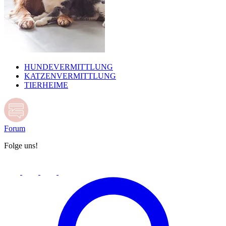
HUNDEVERMITTLUNG
KATZENVERMITTLUNG
TIERHEIME
Forum
Folge uns!