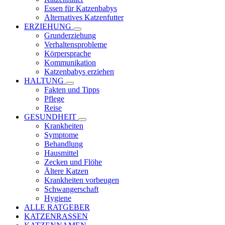
Essen für Katzenbabys
Alternatives Katzenfutter
ERZIEHUNG
Grunderziehung
Verhaltensprobleme
Körpersprache
Kommunikation
Katzenbabys erziehen
HALTUNG
Fakten und Tipps
Pflege
Reise
GESUNDHEIT
Krankheiten
Symptome
Behandlung
Hausmittel
Zecken und Flöhe
Ältere Katzen
Krankheiten vorbeugen
Schwangerschaft
Hygiene
ALLE RATGEBER
KATZENRASSEN