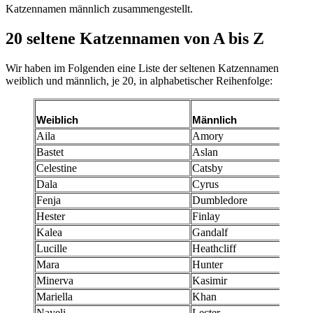
Katzennamen männlich zusammengestellt.
20 seltene Katzennamen von A bis Z
Wir haben im Folgenden eine Liste der seltenen Katzennamen
weiblich und männlich, je 20, in alphabetischer Reihenfolge:
Weiblich
Männlich
Aila
Amory
Bastet
Aslan
Celestine
Catsby
Dala
Cyrus
Fenja
Dumbledore
Hester
Finlay
Kalea
Gandalf
Lucille
Heathcliff
Mara
Hunter
Minerva
Kasimir
Mariella
Khan
Nayeli
Lecter