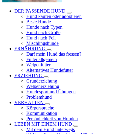
DER PASSENDE HUND
Hund kaufen oder adoptieren
Beste Hunde
Hunde nach Typen
Hund nach Größe
Hund nach Fell
Mischlingshunde
ERNÄHRUNG
Darf mein Hund das fressen?
Futter allgemein
Welpenfutter
Alternatives Hundefutter
ERZIEHUNG
Grunderziehung
Welpenerziehung
Hundesport und Übungen
Problemhund
VERHALTEN
Körpersprache
Kommunikation
Persönlichkeit von Hunden
LEBEN MIT EINEM HUND
Mit dem Hund unterwegs