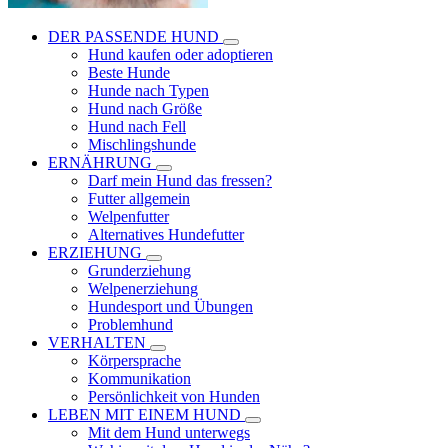
DER PASSENDE HUND
Hund kaufen oder adoptieren
Beste Hunde
Hunde nach Typen
Hund nach Größe
Hund nach Fell
Mischlingshunde
ERNÄHRUNG
Darf mein Hund das fressen?
Futter allgemein
Welpenfutter
Alternatives Hundefutter
ERZIEHUNG
Grunderziehung
Welpenerziehung
Hundesport und Übungen
Problemhund
VERHALTEN
Körpersprache
Kommunikation
Persönlichkeit von Hunden
LEBEN MIT EINEM HUND
Mit dem Hund unterwegs