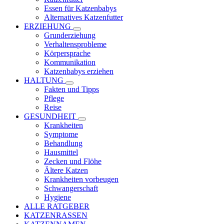
Essen für Katzenbabys
Alternatives Katzenfutter
ERZIEHUNG
Grunderziehung
Verhaltensprobleme
Körpersprache
Kommunikation
Katzenbabys erziehen
HALTUNG
Fakten und Tipps
Pflege
Reise
GESUNDHEIT
Krankheiten
Symptome
Behandlung
Hausmittel
Zecken und Flöhe
Ältere Katzen
Krankheiten vorbeugen
Schwangerschaft
Hygiene
ALLE RATGEBER
KATZENRASSEN