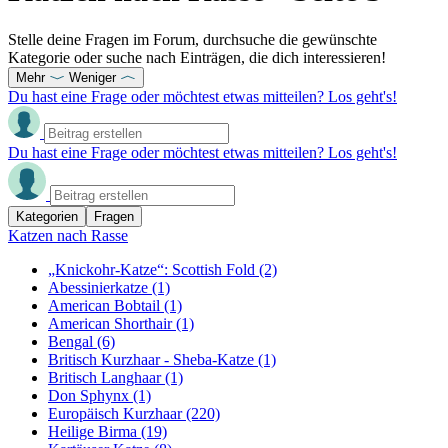
Stelle deine Fragen im Forum, durchsuche die gewünschte
Kategorie oder suche nach Einträgen, die dich interessieren!
Mehr
Weniger
Du hast eine Frage oder möchtest etwas mitteilen? Los geht's!
Du hast eine Frage oder möchtest etwas mitteilen? Los geht's!
Kategorien
Fragen
Katzen nach Rasse
„Knickohr-Katze“: Scottish Fold
(2)
Abessinierkatze
(1)
American Bobtail
(1)
American Shorthair
(1)
Bengal
(6)
Britisch Kurzhaar - Sheba-Katze
(1)
Britisch Langhaar
(1)
Don Sphynx
(1)
Europäisch Kurzhaar
(220)
Heilige Birma
(19)