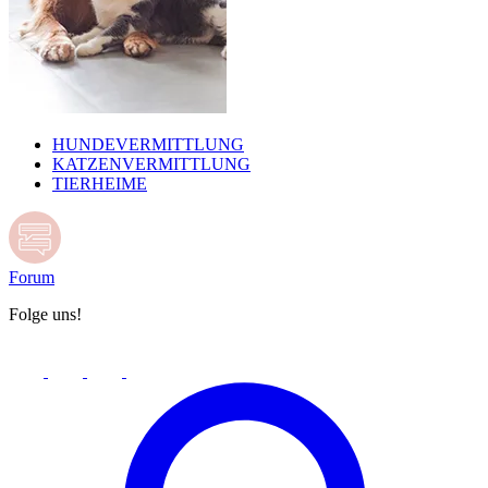
HUNDEVERMITTLUNG
KATZENVERMITTLUNG
TIERHEIME
Forum
Folge uns!