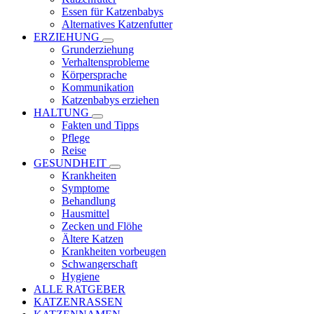
Essen für Katzenbabys
Alternatives Katzenfutter
ERZIEHUNG
Grunderziehung
Verhaltensprobleme
Körpersprache
Kommunikation
Katzenbabys erziehen
HALTUNG
Fakten und Tipps
Pflege
Reise
GESUNDHEIT
Krankheiten
Symptome
Behandlung
Hausmittel
Zecken und Flöhe
Ältere Katzen
Krankheiten vorbeugen
Schwangerschaft
Hygiene
ALLE RATGEBER
KATZENRASSEN