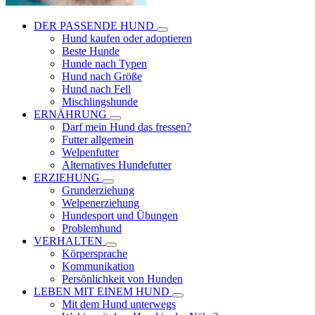
DER PASSENDE HUND
Hund kaufen oder adoptieren
Beste Hunde
Hunde nach Typen
Hund nach Größe
Hund nach Fell
Mischlingshunde
ERNÄHRUNG
Darf mein Hund das fressen?
Futter allgemein
Welpenfutter
Alternatives Hundefutter
ERZIEHUNG
Grunderziehung
Welpenerziehung
Hundesport und Übungen
Problemhund
VERHALTEN
Körpersprache
Kommunikation
Persönlichkeit von Hunden
LEBEN MIT EINEM HUND
Mit dem Hund unterwegs