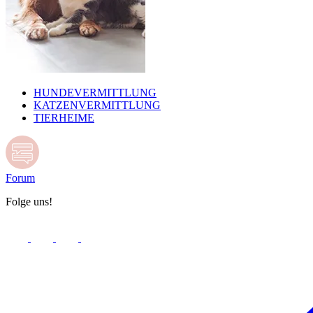
HUNDEVERMITTLUNG
KATZENVERMITTLUNG
TIERHEIME
Forum
Folge uns!